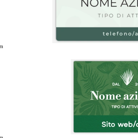
cm
cm