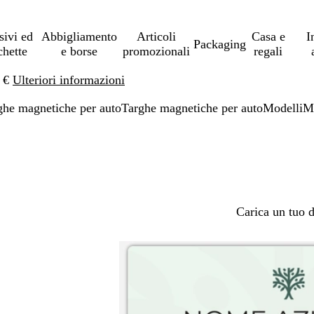
sivi ed
Abbigliamento
Articoli
Casa e
I
Packaging
chette
e borse
promozionali
regali
0 €
Ulteriori informazioni
ghe magnetiche per auto
Targhe magnetiche per auto
Modelli
Mo
Carica un tuo 