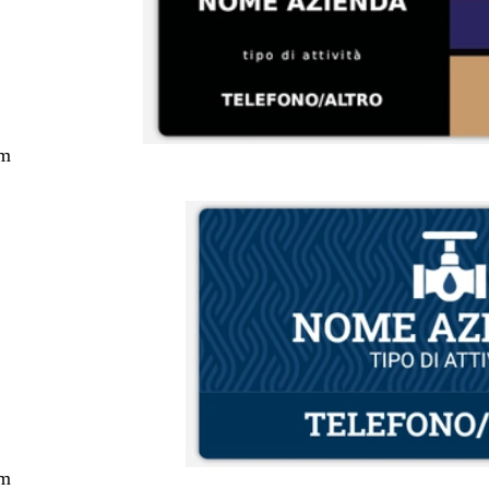
cm
cm