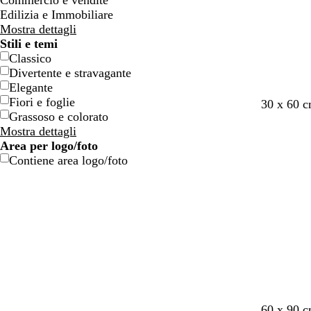
Commercio e vendite
o
o
e
e
Edilizia e Immobiliare
n
n
Mostra dettagli
e
e
Stili e temi
Classico
Divertente e stravagante
Elegante
Fiori e foglie
v
v
b
30 x 60 
Grassoso e colorato
e
e
i
Mostra dettagli
r
r
a
Area per logo/foto
d
d
n
Contiene area logo/foto
e
e
c
s
f
o
c
o
h
r
i
e
u
s
m
t
a
a
m
a
r
v
f
t
60 x 90 