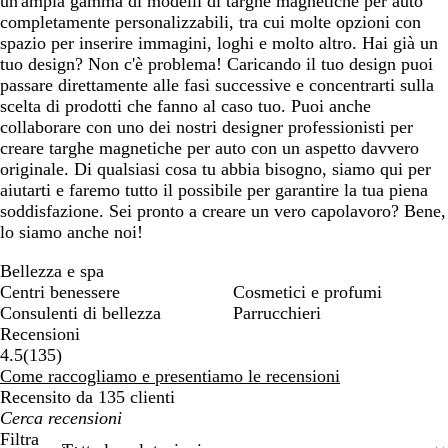
un'ampia gamma di modelli di targhe magnetiche per auto
completamente personalizzabili, tra cui molte opzioni con
spazio per inserire immagini, loghi e molto altro. Hai già un
tuo design? Non c'è problema! Caricando il tuo design puoi
passare direttamente alle fasi successive e concentrarti sulla
scelta di prodotti che fanno al caso tuo. Puoi anche
collaborare con uno dei nostri designer professionisti per
creare targhe magnetiche per auto con un aspetto davvero
originale. Di qualsiasi cosa tu abbia bisogno, siamo qui per
aiutarti e faremo tutto il possibile per garantire la tua piena
soddisfazione. Sei pronto a creare un vero capolavoro? Bene,
lo siamo anche noi!
Bellezza e spa
Centri benessere
Cosmetici e profumi
Consulenti di bellezza
Parrucchieri
Recensioni
135
4.5
(
135
)
recensioni
Come raccogliamo e presentiamo le recensioni
Recensito da 135 clienti
I
miei
Filtra