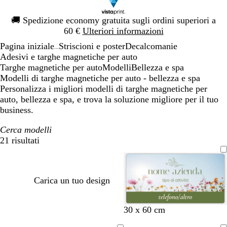
Diapositiva
🚚
Spedizione economy gratuita sugli ordini superiori a
1
60 €
Ulteriori informazioni
di
Pagina iniziale
Striscioni e poster
Decalcomanie
1
...
Adesivi e targhe magnetiche per auto
Targhe magnetiche per auto
Modelli
Bellezza e spa
Modelli di targhe magnetiche per auto - bellezza e spa
Personalizza i migliori modelli di targhe magnetiche per
auto, bellezza e spa, e trova la soluzione migliore per il tuo
business.
Cerca modelli
21 risultati
Filtri
Carica un tuo design
a
g
g
g
30 x 60 cm
z
r
r
r