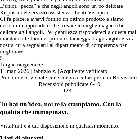
L’unica “pecca” è che negli angoli sono un po delicate
Risposta del servizio assistenza clienti Vistaprint:
Ci fa piacere avervi fornito un ottimo prodotto e siamo
desolati di apprendere che trovate le targhe magnetiche
delicate agli angoli. Per gentilezza rispondeteci a questa mail
mandando le foto dei prodotti danneggiati agli angoli e sarà
nostra cura segnalarli al dipartimento di competenza per
migliorare.
5
Targhe magnetiche
11 mag 2026
|
fabrizio z.
|
Acquirente verificato
Prodotto eccezionale con stampa a colori perfetta Bravissimi
Recensioni pubblicate
6-10
1
2
3
Vai
Vai
Vai
alla
alla
alla
Tu hai un’idea, noi te la stampiamo. Con la
pagina
pagina
pagina
qualità che immaginavi.
VistaPrint
è a tua disposizione
in qualsiasi momento.
Lieti di aiutarti