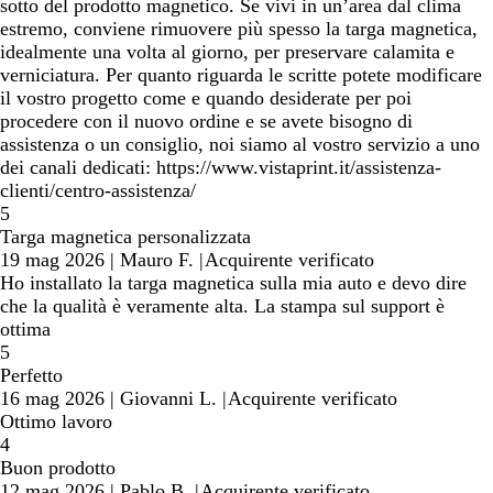
sotto del prodotto magnetico. Se vivi in un’area dal clima
estremo, conviene rimuovere più spesso la targa magnetica,
idealmente una volta al giorno, per preservare calamita e
verniciatura. Per quanto riguarda le scritte potete modificare
il vostro progetto come e quando desiderate per poi
procedere con il nuovo ordine e se avete bisogno di
assistenza o un consiglio, noi siamo al vostro servizio a uno
dei canali dedicati: https://www.vistaprint.it/assistenza-
clienti/centro-assistenza/
5
Targa magnetica personalizzata
19 mag 2026
|
Mauro F.
|
Acquirente verificato
Ho installato la targa magnetica sulla mia auto e devo dire
che la qualità è veramente alta. La stampa sul support è
ottima
5
Perfetto
16 mag 2026
|
Giovanni L.
|
Acquirente verificato
Ottimo lavoro
4
Buon prodotto
12 mag 2026
|
Pablo B.
|
Acquirente verificato