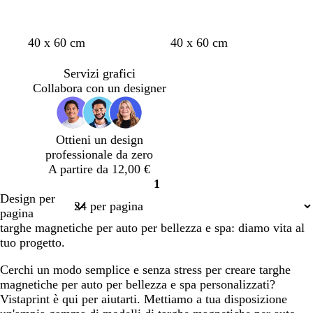
n
n
n
n
n
40 x 60 cm
40 x 60 cm
e
e
e
e
e
r
r
r
r
r
Servizi grafici
o
o
o
o
o
Collabora con un designer
Ottieni un design
professionale da zero
A partire da 12,00 €
1
Pagina
Design per
1
pagina
targhe magnetiche per auto per bellezza e spa: diamo vita al
tuo progetto.
Cerchi un modo semplice e senza stress per creare targhe
magnetiche per auto per bellezza e spa personalizzati?
Vistaprint è qui per aiutarti. Mettiamo a tua disposizione