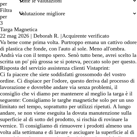
termini
per
di
Filtra
ricerca
per
3
Targa Magnetica
22 mag 2026
|
Deborah R.
|
Acquirente verificato
Va bene come prima volta. Purtroppo emana un cattivo odore
di plastica che fonde, con l'auto al sole. Meno all'ombra.
Andrà via con il tempo spero. Senò tutto bene, avrei scelto la
scritta un po' più grossa se si poteva, peccato solo per questo.
Risposta del servizio assistenza clienti Vistaprint:
Ci fa piacere che siete soddisfatti grossomodo del vostro
ordine. Ci dispiace per l'odore, questo deriva dal processo di
lavorazione e dovrebbe andare via senza problemi, il
consiglio che vi diamo per mantenere al meglio la targa è il
seguente: Consigliamo le targhe magnetiche solo per un uso
limitato nel tempo, soprattutto per utilizzi ripetuti. A lungo
andare, se non viene eseguita la dovuta manutenzione sulla
superficie al di sotto del prodotto, si rischia di rovinare la
vernice. Ti consigliamo di rimuovere i prodotti almeno una
volta alla settimana e di lavare e asciugare la superficie al di