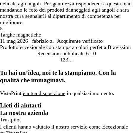
delicate agli angoli. Per gentilezza rispondeteci a questa mail
mandando le foto dei prodotti danneggiati agli angoli e sarà
nostra cura segnalarli al dipartimento di competenza per
migliorare.
5
Targhe magnetiche
11 mag 2026
|
fabrizio z.
|
Acquirente verificato
Prodotto eccezionale con stampa a colori perfetta Bravissimi
Recensioni pubblicate
6-10
1
2
3
Vai
Vai
Vai
alla
alla
alla
Tu hai un’idea, noi te la stampiamo. Con la
pagina
pagina
pagina
qualità che immaginavi.
VistaPrint
è a tua disposizione
in qualsiasi momento.
Lieti di aiutarti
La nostra azienda
Trustpilot
I clienti hanno valutato il nostro servizio come Eccezionale
su
Trustpilot