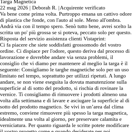
Targa Magnetica
22 mag 2026
|
Deborah R.
|
Acquirente verificato
Va bene come prima volta. Purtroppo emana un cattivo odore
di plastica che fonde, con l'auto al sole. Meno all'ombra.
Andrà via con il tempo spero. Senò tutto bene, avrei scelto la
scritta un po' più grossa se si poteva, peccato solo per questo.
Risposta del servizio assistenza clienti Vistaprint:
Ci fa piacere che siete soddisfatti grossomodo del vostro
ordine. Ci dispiace per l'odore, questo deriva dal processo di
lavorazione e dovrebbe andare via senza problemi, il
consiglio che vi diamo per mantenere al meglio la targa è il
seguente: Consigliamo le targhe magnetiche solo per un uso
limitato nel tempo, soprattutto per utilizzi ripetuti. A lungo
andare, se non viene eseguita la dovuta manutenzione sulla
superficie al di sotto del prodotto, si rischia di rovinare la
vernice. Ti consigliamo di rimuovere i prodotti almeno una
volta alla settimana e di lavare e asciugare la superficie al di
sotto del prodotto magnetico. Se vivi in un’area dal clima
estremo, conviene rimuovere più spesso la targa magnetica,
idealmente una volta al giorno, per preservare calamita e
verniciatura. Per quanto riguarda le scritte potete modificare
il vostro progetto come e quando desiderate per poi