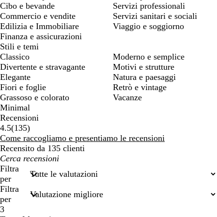
Cibo e bevande
Servizi professionali
Commercio e vendite
Servizi sanitari e sociali
Edilizia e Immobiliare
Viaggio e soggiorno
Finanza e assicurazioni
Stili e temi
Classico
Moderno e semplice
Divertente e stravagante
Motivi e strutture
Elegante
Natura e paesaggi
Fiori e foglie
Retrò e vintage
Grassoso e colorato
Vacanze
Minimal
Recensioni
135
4.5
(
135
)
recensioni
Come raccogliamo e presentiamo le recensioni
Recensito da 135 clienti
I
miei
Filtra
termini
per
di
Filtra
ricerca
per
3