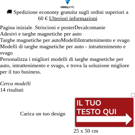
Diapositiva
🚚
Spedizione economy gratuita sugli ordini superiori a
1
60 €
Ulteriori informazioni
di
Pagina iniziale
Striscioni e poster
Decalcomanie
1
...
Adesivi e targhe magnetiche per auto
Targhe magnetiche per auto
Modelli
Intrattenimento e svago
Modelli di targhe magnetiche per auto - intrattenimento e
svago
Personalizza i migliori modelli di targhe magnetiche per
auto, intrattenimento e svago, e trova la soluzione migliore
per il tuo business.
Cerca modelli
14 risultati
Filtri
Carica un tuo design
r
f
v
a
m
m
m
n
g
25 x 50 cm