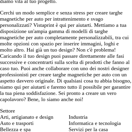
diamo vita al tuo progetto.
d
i
r
o
i
a
o
c
Cerchi un modo semplice e senza stress per creare targhe
t
h
magnetiche per auto per intrattenimento e svago
è
i
personalizzati? Vistaprint è qui per aiutarti. Mettiamo a tua
a
disposizione un'ampia gamma di modelli di targhe
r
magnetiche per auto completamente personalizzabili, tra cui
o
molte opzioni con spazio per inserire immagini, loghi e
molto altro. Hai già un tuo design? Non c'è problema!
Caricando il tuo design puoi passare direttamente alle fasi
successive e concentrarti sulla scelta di prodotti che fanno al
caso tuo. Puoi anche collaborare con uno dei nostri designer
professionisti per creare targhe magnetiche per auto con un
aspetto davvero originale. Di qualsiasi cosa tu abbia bisogno,
siamo qui per aiutarti e faremo tutto il possibile per garantire
la tua piena soddisfazione. Sei pronto a creare un vero
capolavoro? Bene, lo siamo anche noi!
Settore
Arti, artigianato e design
Industria
Auto e trasporti
Informatica e tecnologia
Bellezza e spa
Servizi per la casa