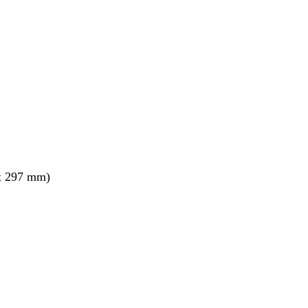
nto
x 297 mm)
nto