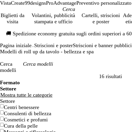
VistaCreate
99designs
ProAdvantage
Preventivo personalizzato
Biglietti da
Volantini, pubblicità
Cartelli, striscioni
Ade
visita
stampata e ufficio
e poster
eti
Diapositiva
🚚
Spedizione economy gratuita sugli ordini superiori a 6
1
di
Pagina iniziale
Striscioni e poster
Striscioni e banner pubblici
1
...
Modelli di roll up da tavolo - bellezza e spa
Cerca
modelli
16 risultati
Filtri
Formato
Settore
Mostra tutte le categorie
Settore
Centri benessere
Consulenti di bellezza
Cosmetici e profumi
Cura della pelle