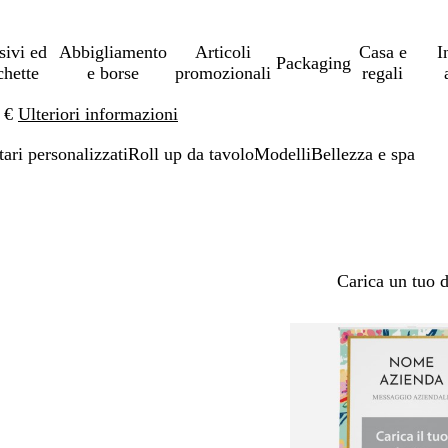
sivi ed
Abbigliamento
Articoli
Casa e
I
Packaging
chette
e borse
promozionali
regali
0 €
Ulteriori informazioni
tari personalizzati
Roll up da tavolo
Modelli
Bellezza e spa
Carica un tuo 