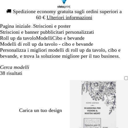
Diapositiva
🚚
Spedizione economy gratuita sugli ordini superiori a
1
60 €
Ulteriori informazioni
di
Pagina iniziale
Striscioni e poster
1
...
Striscioni e banner pubblicitari personalizzati
Roll up da tavolo
Modelli
Cibo e bevande
Modelli di roll up da tavolo - cibo e bevande
Personalizza i migliori modelli di roll up da tavolo, cibo e
bevande, e trova la soluzione migliore per il tuo business.
Cerca modelli
38 risultati
Filtri
Carica un tuo design