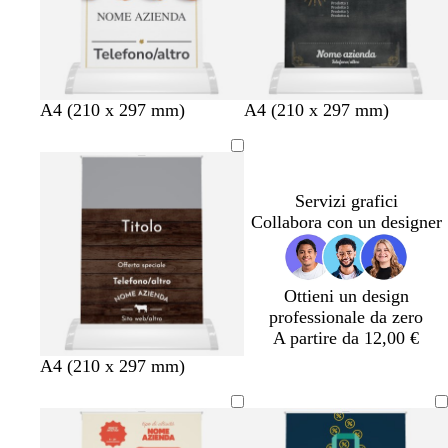
c
c
r
h
u
e
i
r
s
a
o
t
r
a
o
A4 (210 x 297 mm)
A4 (210 x 297 mm)
Servizi grafici
Collabora con un designer
Ottieni un design
professionale da zero
A partire da 12,00 €
A4 (210 x 297 mm)