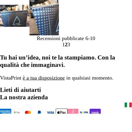
Recensioni pubblicate
6-10
1
2
3
Vai
Vai
Vai
alla
alla
alla
Tu hai un’idea, noi te la stampiamo. Con la
pagina
pagina
pagina
qualità che immaginavi.
VistaPrint
è a tua disposizione
in qualsiasi momento.
Lieti di aiutarti
La nostra azienda
0422 188 3650
Home
Informativa sulla privacy
Condizioni generali
Avviso legale
Un’azienda CIMPRESS
© 2001-2026 VistaPrint. Tutti i