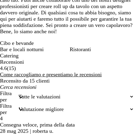
caso tuo. Puoi anche collaborare con uno dei nostri designer
professionisti per creare roll up da tavolo con un aspetto
davvero originale. Di qualsiasi cosa tu abbia bisogno, siamo
qui per aiutarti e faremo tutto il possibile per garantire la tua
piena soddisfazione. Sei pronto a creare un vero capolavoro?
Bene, lo siamo anche noi!
Cibo e bevande
Bar e locali notturni
Ristoranti
Catering
Recensioni
15
4.6
(
15
)
recensioni
Come raccogliamo e presentiamo le recensioni
Recensito da 15 clienti
I
miei
Filtra
termini
per
di
Filtra
ricerca
per
4
Consegna veloce, prima della data
28 mag 2025
|
roberta u.