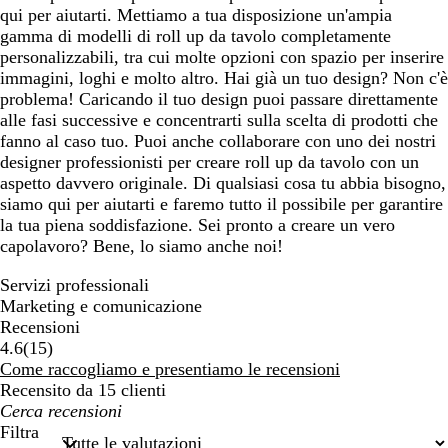
qui per aiutarti. Mettiamo a tua disposizione un'ampia
a
gamma di modelli di roll up da tavolo completamente
r
personalizzabili, tra cui molte opzioni con spazio per inserire
o
immagini, loghi e molto altro. Hai già un tuo design? Non c'è
problema! Caricando il tuo design puoi passare direttamente
alle fasi successive e concentrarti sulla scelta di prodotti che
fanno al caso tuo. Puoi anche collaborare con uno dei nostri
designer professionisti per creare roll up da tavolo con un
aspetto davvero originale. Di qualsiasi cosa tu abbia bisogno,
siamo qui per aiutarti e faremo tutto il possibile per garantire
la tua piena soddisfazione. Sei pronto a creare un vero
capolavoro? Bene, lo siamo anche noi!
Servizi professionali
Marketing e comunicazione
Recensioni
15
4.6
(
15
)
recensioni
Come raccogliamo e presentiamo le recensioni
Recensito da 15 clienti
I
miei
Filtra