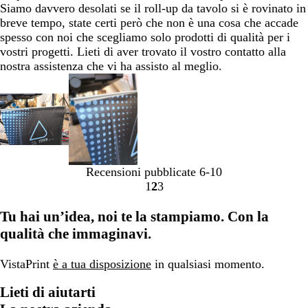
Siamo davvero desolati se il roll-up da tavolo si è rovinato in
breve tempo, state certi però che non è una cosa che accade
spesso con noi che scegliamo solo prodotti di qualità per i
vostri progetti. Lieti di aver trovato il vostro contatto alla
nostra assistenza che vi ha assisto al meglio.
Recensioni pubblicate
6-10
1
2
3
Vai
Vai
Vai
alla
alla
alla
Tu hai un’idea, noi te la stampiamo. Con la
pagina
pagina
pagina
qualità che immaginavi.
VistaPrint
è a tua disposizione
in qualsiasi momento.
Lieti di aiutarti