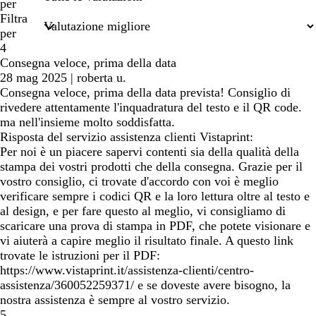
termini
per
di
Filtra
ricerca
per
4
Consegna veloce, prima della data
28 mag 2025
|
roberta u.
Consegna veloce, prima della data prevista! Consiglio di
rivedere attentamente l'inquadratura del testo e il QR code.
ma nell'insieme molto soddisfatta.
Risposta del servizio assistenza clienti Vistaprint:
Per noi è un piacere sapervi contenti sia della qualità della
stampa dei vostri prodotti che della consegna. Grazie per il
vostro consiglio, ci trovate d'accordo con voi è meglio
verificare sempre i codici QR e la loro lettura oltre al testo e
al design, e per fare questo al meglio, vi consigliamo di
scaricare una prova di stampa in PDF, che potete visionare e
vi aiuterà a capire meglio il risultato finale. A questo link
trovate le istruzioni per il PDF:
https://www.vistaprint.it/assistenza-clienti/centro-
assistenza/360052259371/ e se doveste avere bisogno, la
nostra assistenza è sempre al vostro servizio.
5