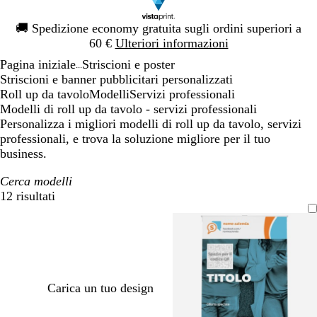
Diapositiva
🚚
Spedizione economy gratuita sugli ordini superiori a
1
60 €
Ulteriori informazioni
di
Pagina iniziale
Striscioni e poster
1
...
Striscioni e banner pubblicitari personalizzati
Roll up da tavolo
Modelli
Servizi professionali
Modelli di roll up da tavolo - servizi professionali
Personalizza i migliori modelli di roll up da tavolo, servizi
professionali, e trova la soluzione migliore per il tuo
business.
Cerca modelli
12 risultati
Filtri
Carica un tuo design