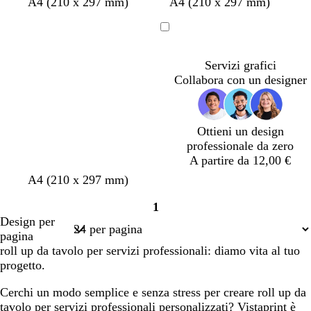
n
n
n
b
b
a
b
b
b
b
b
A4 (210 x 297 mm)
A4 (210 x 297 mm)
e
e
e
i
i
c
i
i
i
i
i
r
r
r
a
a
c
a
a
a
a
a
Caricamento
o
o
o
n
n
i
n
n
n
n
n
in
c
c
a
c
c
c
c
c
Servizi grafici
corso
o
o
i
o
o
o
o
o
Collabora con un designer
o
Ottieni un design
professionale da zero
A partire da 12,00 €
b
b
b
a
b
b
b
b
n
n
A4 (210 x 297 mm)
i
i
i
z
i
i
i
i
e
e
1
a
a
a
z
a
a
a
a
r
r
Pagina
Design per
n
n
n
u
n
n
n
n
o
o
1
pagina
c
c
c
r
c
c
c
c
roll up da tavolo per servizi professionali: diamo vita al tuo
o
o
o
r
o
o
o
o
progetto.
o
c
Cerchi un modo semplice e senza stress per creare roll up da
h
tavolo per servizi professionali personalizzati? Vistaprint è
i