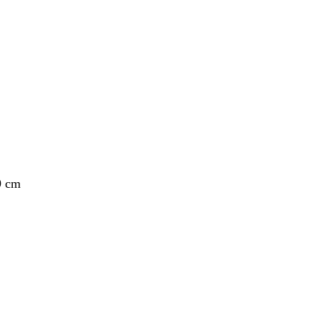
nto
9 cm
nto