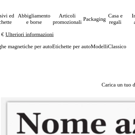
sivi ed
Abbigliamento
Articoli
Casa e
I
Packaging
chette
e borse
promozionali
regali
0 €
Ulteriori informazioni
ghe magnetiche per auto
Etichette per auto
Modelli
Classico
Carica un tuo 