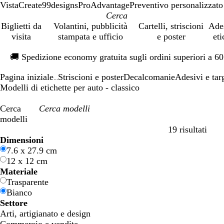
VistaCreate
99designs
ProAdvantage
Preventivo personalizzato
Biglietti da
Volantini, pubblicità
Cartelli, striscioni
Ade
visita
stampata e ufficio
e poster
eti
Diapositiva
🚚
Spedizione economy gratuita sugli ordini superiori a 6
1
di
Pagina iniziale
Striscioni e poster
Decalcomanie
Adesivi e tar
1
...
Modelli di etichette per auto - classico
Cerca
modelli
19 risultati
Filtri
Dimensioni
7.6 x 27.9 cm
12 x 12 cm
Materiale
Trasparente
Bianco
Settore
Arti, artigianato e design