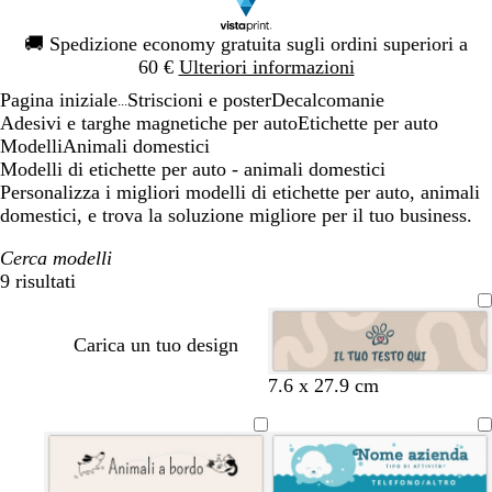
Diapositiva
🚚
Spedizione economy gratuita sugli ordini superiori a
1
60 €
Ulteriori informazioni
di
Pagina iniziale
Striscioni e poster
Decalcomanie
1
...
Adesivi e targhe magnetiche per auto
Etichette per auto
Modelli
Animali domestici
Modelli di etichette per auto - animali domestici
Personalizza i migliori modelli di etichette per auto, animali
domestici, e trova la soluzione migliore per il tuo business.
Cerca modelli
9 risultati
Filtri
Carica un tuo design
g
l
a
m
7.6 x 27.9 cm
r
i
c
a
i
l
c
r
g
l
i
r
i
a
a
o