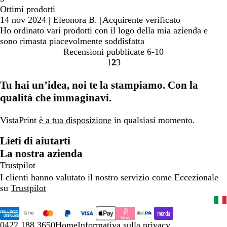
Ottimi prodotti
14 nov 2024
|
Eleonora B.
|
Acquirente verificato
Ho ordinato vari prodotti con il logo della mia azienda e
sono rimasta piacevolmente soddisfatta
Recensioni pubblicate
6-10
1
2
3
Vai
Vai
Vai
alla
alla
alla
Tu hai un’idea, noi te la stampiamo. Con la
pagina
pagina
pagina
qualità che immaginavi.
VistaPrint
è a tua disposizione
in qualsiasi momento.
Lieti di aiutarti
La nostra azienda
Trustpilot
I clienti hanno valutato il nostro servizio come Eccezionale
su
Trustpilot
0422 188 3650
Home
Informativa sulla privacy