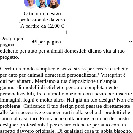
l
f
n
n
d
o
d
o
e
e
i
s
o
Ottieni un design
r
s
s
S
c
professionale da zero
e
c
c
i
u
A partire da 12,00 €
s
u
u
e
r
1
t
r
r
n
o
Pagina
Design per
a
o
o
a
1
pagina
etichette per auto per animali domestici: diamo vita al tuo
progetto.
Cerchi un modo semplice e senza stress per creare etichette
per auto per animali domestici personalizzati? Vistaprint è
qui per aiutarti. Mettiamo a tua disposizione un'ampia
gamma di modelli di etichette per auto completamente
personalizzabili, tra cui molte opzioni con spazio per inserire
immagini, loghi e molto altro. Hai già un tuo design? Non c'è
problema! Caricando il tuo design puoi passare direttamente
alle fasi successive e concentrarti sulla scelta di prodotti che
fanno al caso tuo. Puoi anche collaborare con uno dei nostri
designer professionisti per creare etichette per auto con un
aspetto davvero originale. Di qualsiasi cosa tu abbia bisogno,