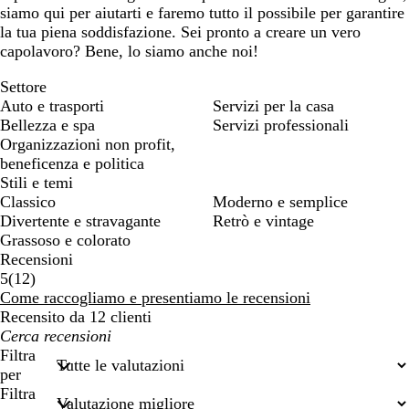
siamo qui per aiutarti e faremo tutto il possibile per garantire
la tua piena soddisfazione. Sei pronto a creare un vero
capolavoro? Bene, lo siamo anche noi!
Settore
Auto e trasporti
Servizi per la casa
Bellezza e spa
Servizi professionali
Organizzazioni non profit,
beneficenza e politica
Stili e temi
Classico
Moderno e semplice
Divertente e stravagante
Retrò e vintage
Grassoso e colorato
Recensioni
12
5
(
12
)
recensioni
Come raccogliamo e presentiamo le recensioni
Recensito da 12 clienti
I
miei
Filtra
termini
per
di
Filtra