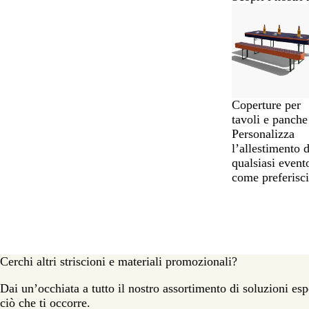
Diapositiva
Novità
da
1
a
2
di
6
Coperture per
tavoli e panche
Personalizza
l’allestimento d
qualsiasi event
come preferisci
Cerchi altri striscioni e materiali promozionali?
Dai un’occhiata a tutto il nostro assortimento di soluzioni es
ciò che ti occorre.