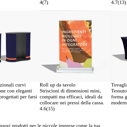
4
(
7
)
4.7
(
13
)
ionali curvi
Roll up da tavolo
Tovagli
ione con eleganti
Striscioni di dimensioni mini,
Tessuto
rogettati per farsi
compatti ma efficaci, ideali da
forma g
collocare nei pressi della cassa.
moderno
4.6
(
15
)
 nuovi prodotti per le piccole imprese come la tua.