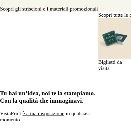
Scopri gli striscioni e i materiali promozionali
Scopri tutte le 
Diapositiva
da
1
a
6
di
9
Biglietti da
visita
Tu hai un’idea, noi te la stampiamo.
Con la qualità che immaginavi.
VistaPrint
è a tua disposizione
in qualsiasi
momento.