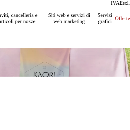
IVA
Incl.
Escl.
nviti, cancelleria e
Siti web e servizi di
Servizi
Offert
articoli per nozze
web marketing
grafici