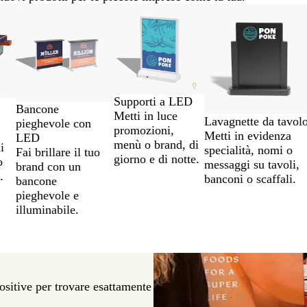
Supporti a LED
Bancone
Metti in luce
Lavagnette da tavol
pieghevole con
promozioni,
Metti in evidenza
LED
menù o brand, di
i
specialità, nomi o
Fai brillare il tuo
giorno e di notte.
o
messaggi su tavoli,
brand con un
.
banconi o scaffali.
bancone
pieghevole e
illuminabile.
positive per trovare esattamente