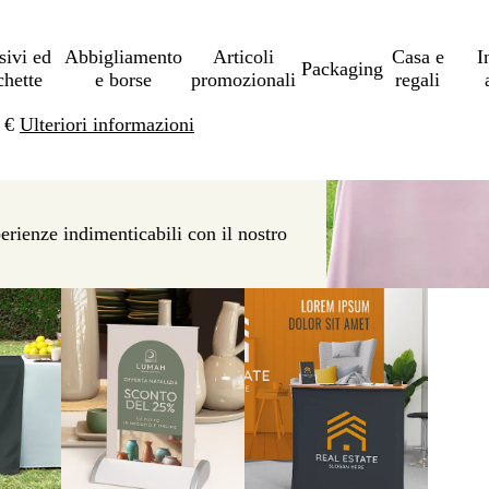
sivi ed
Abbigliamento
Articoli
Casa e
I
Packaging
chette
e borse
promozionali
regali
0 €
Ulteriori informazioni
erienze indimenticabili con il nostro