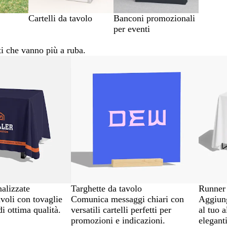
Cartelli da tavolo
Banconi promozionali
per eventi
ti che vanno più a ruba.
Nuove 
alizzate
Targhette da tavolo
Runner 
avoli con tovaglie
Comunica messaggi chiari con
Aggiung
di ottima qualità.
versatili cartelli perfetti per
al tuo a
promozioni e indicazioni.
elegant