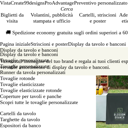
VistaCreate
99designs
ProAdvantage
Preventivo personalizzato
Biglietti da
Volantini, pubblicità
Cartelli, striscioni
Ade
visita
stampata e ufficio
e poster
eti
Diapositiva
🚚
Spedizione economy gratuita sugli ordini superiori a 6
1
di
Pagina iniziale
Striscioni e poster
Display da tavolo e banconi
1
Display da tavolo e banconi
Display da tavolo e banconi
Tovaglie personalizzate
Valorizza l’immagine del tuo brand e regala ai tuoi clienti esp
Tovaglie personalizzate
versatile assortimento di display da tavolo e banconi.
Runner da tavola personalizzati
Tovaglie rotonde
Tovaglie elasticizzate
Tovaglie elasticizzate rotonde
Coperture per tavoli e panche
Scopri tutte le tovaglie personalizzate
Cartelli da tavolo
Targhette da tavolo
Espositori da banco