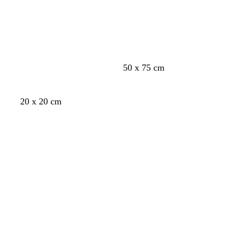
r
c
l
n
in
in
o
u
a
c
corso
corso
r
o
o
v
s
b
50 x 75 cm
e
a
l
r
l
u
d
m
s
b
g
a
v
r
b
20 x 20 cm
e
o
c
l
i
r
e
o
l
n
u
Caricamento
Caricamento
u
a
a
r
s
u
e
r
in
in
l
n
d
s
s
o
corso
corso
l
c
e
o
c
o
i
s
u
o
c
r
h
o
i
u
m
a