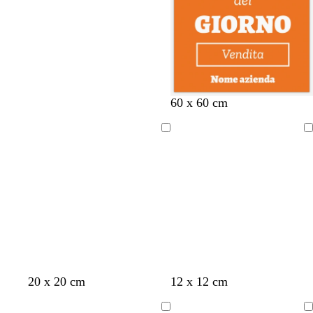
r
c
s
e
e
i
e
r
r
o
o
o
u
c
S
o
o
t
t
r
u
i
t
t
o
r
e
a
a
o
n
a
a
r
v
b
r
60 x 60 cm
r
o
e
l
o
a
s
r
u
s
Caricamento
Caricamento
n
s
d
s
a
in
in
c
o
e
c
corso
corso
i
s
u
o
m
r
e
o
r
a
l
d
o
v
g
a
g
20 x 20 cm
12 x 12 cm
e
r
z
r
r
i
z
i