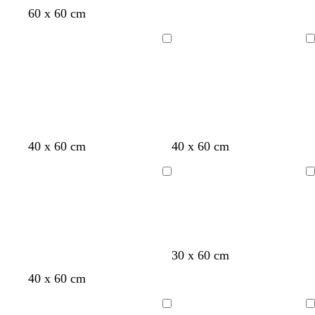
r
r
g
g
b
r
a
a
v
v
r
60 x 60 cm
a
o
i
i
l
o
r
r
e
i
o
c
n
o
o
u
s
a
a
r
o
s
Caricamento
Caricamento
o
e
s
s
s
n
n
d
l
a
in
in
t
c
c
o
c
c
e
a
corso
corso
t
u
u
i
i
o
s
a
r
r
o
o
l
c
o
o
i
u
v
r
n
v
b
v
g
a
o
40 x 60 cm
40 x 60 cm
e
i
l
e
i
r
o
u
r
a
Caricamento
Caricamento
o
l
s
d
l
in
in
a
c
e
l
corso
corso
s
u
o
c
r
u
o
t
m
f
g
30 x 60 cm
r
e
a
o
r
g
g
g
g
g
o
40 x 60 cm
r
r
g
i
r
r
r
r
r
r
r
l
g
i
i
i
i
i
a
o
i
i
Caricamento
Caricamento