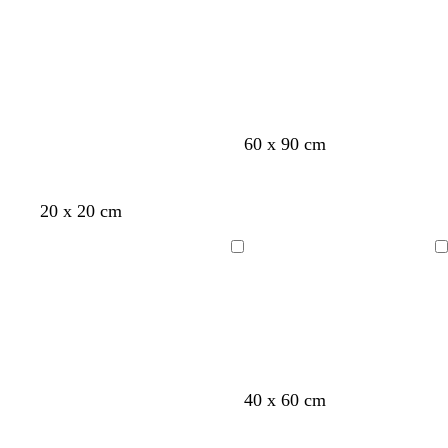
Caricamento
Caricamento
d
g
u
g
in
in
e
i
r
i
corso
corso
o
o
r
o
l
c
o
c
i
h
c
h
v
i
h
i
s
f
o
r
b
a
a
i
a
60 x 90 cm
a
o
r
o
l
r
a
r
l
g
o
s
u
o
r
o
m
l
s
o
b
a
v
b
20 x 20 cm
o
i
o
l
c
i
l
n
a
u
c
o
u
Caricamento
Caricamento
e
d
i
l
in
in
i
a
a
corso
corso
t
i
s
è
o
c
u
r
t
m
g
g
o
40 x 60 cm
e
a
r
r
r
r
i
i