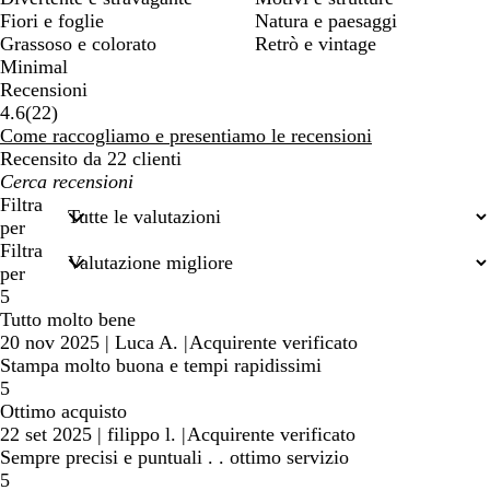
Fiori e foglie
Natura e paesaggi
Grassoso e colorato
Retrò e vintage
Minimal
Recensioni
22
4.6
(
22
)
recensioni
Come raccogliamo e presentiamo le recensioni
Recensito da 22 clienti
I
miei
Filtra
termini
per
di
Filtra
ricerca
per
5
Tutto molto bene
20 nov 2025
|
Luca A.
|
Acquirente verificato
Stampa molto buona e tempi rapidissimi
5
Ottimo acquisto
22 set 2025
|
filippo l.
|
Acquirente verificato
Sempre precisi e puntuali . . ottimo servizio
5