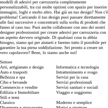
modelli di adesivi per carrozzeria completamente
r
a
personalizzabili, tra cui molte opzioni con spazio per inserire
o
immagini, loghi e molto altro. Hai già un tuo design? Non c'è
problema! Caricando il tuo design puoi passare direttamente
alle fasi successive e concentrarti sulla scelta di prodotti che
fanno al caso tuo. Puoi anche collaborare con uno dei nostri
designer professionisti per creare adesivi per carrozzeria con
un aspetto davvero originale. Di qualsiasi cosa tu abbia
bisogno, siamo qui per aiutarti e faremo tutto il possibile per
garantire la tua piena soddisfazione. Sei pronto a creare un
vero capolavoro? Bene, lo siamo anche noi!
Settore
Arti, artigianato e design
Informatica e tecnologia
Auto e trasporti
Intrattenimento e svago
Bellezza e spa
Servizi per la casa
Cibo e bevande
Servizi professionali
Commercio e vendite
Servizi sanitari e sociali
Edilizia e Immobiliare
Viaggio e soggiorno
Stili e temi
Classico
Moderno e semplice
Divertente e stravagante
Motivi e strutture