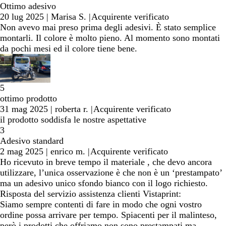
Ottimo adesivo
20 lug 2025
|
Marisa S.
|
Acquirente verificato
Non avevo mai preso prima degli adesivi. È stato semplice
montarli. Il colore è molto pieno. Al momento sono montati
da pochi mesi ed il colore tiene bene.
5
ottimo prodotto
31 mag 2025
|
roberta r.
|
Acquirente verificato
il prodotto soddisfa le nostre aspettative
3
Adesivo standard
2 mag 2025
|
enrico m.
|
Acquirente verificato
Ho ricevuto in breve tempo il materiale , che devo ancora
utilizzare, l’unica osservazione è che non è un ‘prestampato’
ma un adesivo unico sfondo bianco con il logo richiesto.
Risposta del servizio assistenza clienti Vistaprint:
Siamo sempre contenti di fare in modo che ogni vostro
ordine possa arrivare per tempo. Spiacenti per il malinteso,
però i prodotti che offriamo non sono prestampati ma