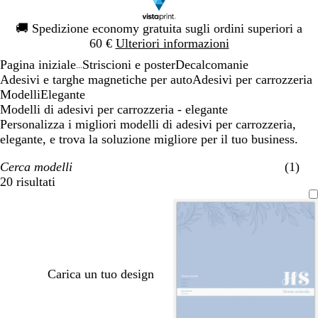
Diapositiva
🚚
Spedizione economy gratuita sugli ordini superiori a
1
60 €
Ulteriori informazioni
di
Pagina iniziale
Striscioni e poster
Decalcomanie
1
...
Adesivi e targhe magnetiche per auto
Adesivi per carrozzeria
Modelli
Elegante
Modelli di adesivi per carrozzeria - elegante
Personalizza i migliori modelli di adesivi per carrozzeria,
elegante, e trova la soluzione migliore per il tuo business.
Cerca modelli
(1)
20 risultati
Filtri
Carica un tuo design