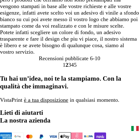
vengono stampati in base alle vostre richieste e alle vostre
esigenze, infatti avete scelto voi un adesivo di vinile a sfondo
bianco su cui poi avete messo il vostro logo che abbiamo poi
stampato come da voi realizzato e con le misure scelte.
Potete infatti scegliere un colore di fondo, un adesivo
trasparente e fare il design che piu vi piace, il nostro sistema
è libero e se avete bisogno di qualunque cosa, siamo al
vostro servizio.
Recensioni pubblicate
6-10
1
2
3
4
5
Vai
Vai
Vai
Vai
Vai
alla
alla
alla
alla
alla
Tu hai un’idea, noi te la stampiamo. Con la
pagina
pagina
pagina
pagina
pagina
qualità che immaginavi.
VistaPrint
è a tua disposizione
in qualsiasi momento.
Lieti di aiutarti
La nostra azienda