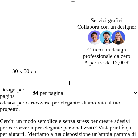
r
s
u
s
a
a
u
o
r
a
o
o
a
Caricamento
o
s
a
l
n
s
l
d
in
o
l
c
c
a
e
Servizi grafici
corso
o
o
u
s
f
Collabora con un designer
r
c
o
o
u
r
r
e
Ottieni un design
o
s
professionale da zero
t
A partire da 12,00 €
a
r
a
b
t
v
30 x 30 cm
o
z
i
e
e
1
s
z
a
r
r
Pagina
Design per
a
u
n
r
d
1
pagina
c
r
c
a
e
adesivi per carrozzeria per elegante: diamo vita al tuo
h
r
o
d
o
progetto.
i
o
i
l
a
c
S
i
Cerchi un modo semplice e senza stress per creare adesivi
r
h
i
v
per carrozzeria per elegante personalizzati? Vistaprint è qui
o
i
e
a
per aiutarti. Mettiamo a tua disposizione un'ampia gamma di
a
n