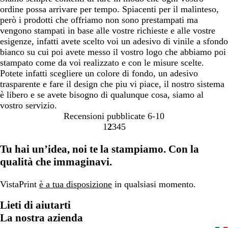
ordine possa arrivare per tempo. Spiacenti per il malinteso,
però i prodotti che offriamo non sono prestampati ma
vengono stampati in base alle vostre richieste e alle vostre
esigenze, infatti avete scelto voi un adesivo di vinile a sfondo
bianco su cui poi avete messo il vostro logo che abbiamo poi
stampato come da voi realizzato e con le misure scelte.
Potete infatti scegliere un colore di fondo, un adesivo
trasparente e fare il design che piu vi piace, il nostro sistema
è libero e se avete bisogno di qualunque cosa, siamo al
vostro servizio.
Recensioni pubblicate
6-10
1
2
3
4
5
Vai
Vai
Vai
Vai
Vai
alla
alla
alla
alla
alla
Tu hai un’idea, noi te la stampiamo. Con la
pagina
pagina
pagina
pagina
pagina
qualità che immaginavi.
VistaPrint
è a tua disposizione
in qualsiasi momento.
Lieti di aiutarti
La nostra azienda