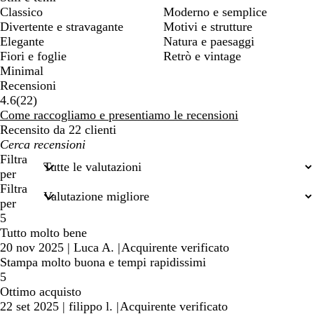
Classico
Moderno e semplice
Divertente e stravagante
Motivi e strutture
Elegante
Natura e paesaggi
Fiori e foglie
Retrò e vintage
Minimal
Recensioni
22
4.6
(
22
)
recensioni
Come raccogliamo e presentiamo le recensioni
Recensito da 22 clienti
I
miei
Filtra
termini
per
di
Filtra
ricerca
per
5
Tutto molto bene
20 nov 2025
|
Luca A.
|
Acquirente verificato
Stampa molto buona e tempi rapidissimi
5
Ottimo acquisto
22 set 2025
|
filippo l.
|
Acquirente verificato