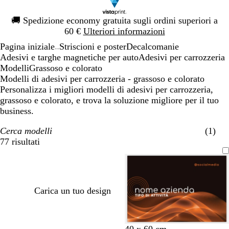
Diapositiva
🚚
Spedizione economy gratuita sugli ordini superiori a
1
60 €
Ulteriori informazioni
di
Pagina iniziale
Striscioni e poster
Decalcomanie
1
...
Adesivi e targhe magnetiche per auto
Adesivi per carrozzeria
Modelli
Grassoso e colorato
Modelli di adesivi per carrozzeria - grassoso e colorato
Personalizza i migliori modelli di adesivi per carrozzeria,
grassoso e colorato, e trova la soluzione migliore per il tuo
business.
Cerca modelli
(1)
77 risultati
Filtri
Carica un tuo design
n
n
n
n
n
40 x 60 cm