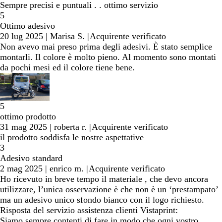
Sempre precisi e puntuali . . ottimo servizio
5
Ottimo adesivo
20 lug 2025
|
Marisa S.
|
Acquirente verificato
Non avevo mai preso prima degli adesivi. È stato semplice
montarli. Il colore è molto pieno. Al momento sono montati
da pochi mesi ed il colore tiene bene.
5
ottimo prodotto
31 mag 2025
|
roberta r.
|
Acquirente verificato
il prodotto soddisfa le nostre aspettative
3
Adesivo standard
2 mag 2025
|
enrico m.
|
Acquirente verificato
Ho ricevuto in breve tempo il materiale , che devo ancora
utilizzare, l’unica osservazione è che non è un ‘prestampato’
ma un adesivo unico sfondo bianco con il logo richiesto.
Risposta del servizio assistenza clienti Vistaprint:
Siamo sempre contenti di fare in modo che ogni vostro