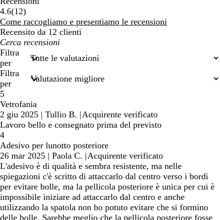
Recensioni
12
4.6
(
12
)
recensioni
Come raccogliamo e presentiamo le recensioni
Recensito da 12 clienti
I
miei
Filtra
termini
per
di
Filtra
ricerca
per
5
Vetrofania
2 giu 2025
|
Tullio B.
|
Acquirente verificato
Lavoro bello e consegnato prima del previsto
4
Adesivo per lunotto posteriore
26 mar 2025
|
Paola C.
|
Acquirente verificato
L'adesivo è di qualità e sembra resistente, ma nelle
spiegazioni c'è scritto di attaccarlo dal centro verso i bordi
per evitare bolle, ma la pellicola posteriore è unica per cui è
impossibile iniziare ad attaccarlo dal centro e anche
utilizzando la spatola non ho potuto evitare che si formino
delle bolle. Sarebbe meglio che la pellicola posteriore fosse