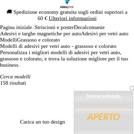
Diapositiva
🚚
Spedizione economy gratuita sugli ordini superiori a
1
60 €
Ulteriori informazioni
di
Pagina iniziale
Striscioni e poster
Decalcomanie
1
...
Adesivi e targhe magnetiche per auto
Adesivi per vetri auto
Modelli
Grassoso e colorato
Modelli di adesivi per vetri auto - grassoso e colorato
Personalizza i migliori modelli di adesivi per vetri auto,
grassoso e colorato, e trova la soluzione migliore per il tuo
business.
Cerca modelli
158 risultati
Filtri
Carica un tuo design