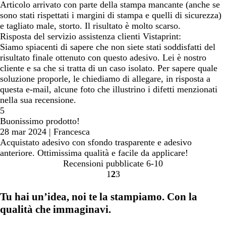
Articolo arrivato con parte della stampa mancante (anche se
sono stati rispettati i margini di stampa e quelli di sicurezza)
e tagliato male, storto. Il risultato è molto scarso.
Risposta del servizio assistenza clienti Vistaprint:
Siamo spiacenti di sapere che non siete stati soddisfatti del
risultato finale ottenuto con questo adesivo. Lei è nostro
cliente e sa che si tratta di un caso isolato. Per sapere quale
soluzione proporle, le chiediamo di allegare, in risposta a
questa e-mail, alcune foto che illustrino i difetti menzionati
nella sua recensione.
5
Buonissimo prodotto!
28 mar 2024
|
Francesca
Acquistato adesivo con sfondo trasparente e adesivo
anteriore. Ottimissima qualità e facile da applicare!
Recensioni pubblicate
6-10
1
2
3
Vai
Vai
Vai
alla
alla
alla
Tu hai un’idea, noi te la stampiamo. Con la
pagina
pagina
pagina
qualità che immaginavi.