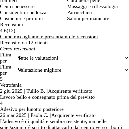
Barbieri
Cura della pelle
Centri benessere
Massaggi e riflessologia
Consulenti di bellezza
Parrucchieri
Cosmetici e profumi
Saloni per manicure
Recensioni
12
4.6
(
12
)
recensioni
Come raccogliamo e presentiamo le recensioni
Recensito da 12 clienti
I
miei
Filtra
termini
per
di
Filtra
ricerca
per
5
Vetrofania
2 giu 2025
|
Tullio B.
|
Acquirente verificato
Lavoro bello e consegnato prima del previsto
4
Adesivo per lunotto posteriore
26 mar 2025
|
Paola C.
|
Acquirente verificato
L'adesivo è di qualità e sembra resistente, ma nelle
spiegazioni c'è scritto di attaccarlo dal centro verso i bordi