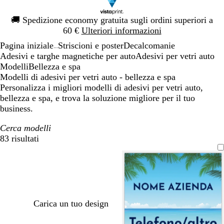
Diapositiva
🚚
Spedizione economy gratuita sugli ordini superiori a
1
60 €
Ulteriori informazioni
di
Pagina iniziale
Striscioni e poster
Decalcomanie
1
...
Adesivi e targhe magnetiche per auto
Adesivi per vetri auto
Modelli
Bellezza e spa
Modelli di adesivi per vetri auto - bellezza e spa
Personalizza i migliori modelli di adesivi per vetri auto,
bellezza e spa, e trova la soluzione migliore per il tuo
business.
Cerca modelli
83 risultati
Filtri
Carica un tuo design