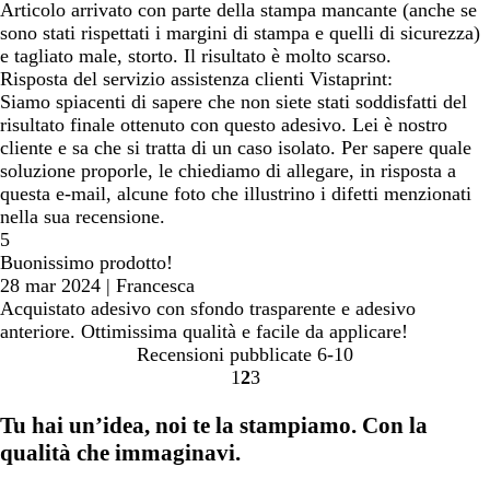
Articolo arrivato con parte della stampa mancante (anche se
sono stati rispettati i margini di stampa e quelli di sicurezza)
e tagliato male, storto. Il risultato è molto scarso.
Risposta del servizio assistenza clienti Vistaprint:
Siamo spiacenti di sapere che non siete stati soddisfatti del
risultato finale ottenuto con questo adesivo. Lei è nostro
cliente e sa che si tratta di un caso isolato. Per sapere quale
soluzione proporle, le chiediamo di allegare, in risposta a
questa e-mail, alcune foto che illustrino i difetti menzionati
nella sua recensione.
5
Buonissimo prodotto!
28 mar 2024
|
Francesca
Acquistato adesivo con sfondo trasparente e adesivo
anteriore. Ottimissima qualità e facile da applicare!
Recensioni pubblicate
6-10
1
2
3
Vai
Vai
Vai
alla
alla
alla
Tu hai un’idea, noi te la stampiamo. Con la
pagina
pagina
pagina
qualità che immaginavi.