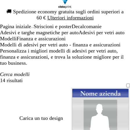
Diapositiva
🚚
Spedizione economy gratuita sugli ordini superiori a
1
60 €
Ulteriori informazioni
di
Pagina iniziale
Striscioni e poster
Decalcomanie
1
...
Adesivi e targhe magnetiche per auto
Adesivi per vetri auto
Modelli
Finanza e assicurazioni
Modelli di adesivi per vetri auto - finanza e assicurazioni
Personalizza i migliori modelli di adesivi per vetri auto,
finanza e assicurazioni, e trova la soluzione migliore per il
tuo business.
Cerca modelli
14 risultati
Filtri
Carica un tuo design