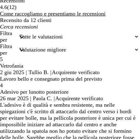
Recensioni
12
4.6
(
12
)
recensioni
Come raccogliamo e presentiamo le recensioni
Recensito da 12 clienti
I
miei
Filtra
termini
per
di
Filtra
ricerca
per
5
Vetrofania
2 giu 2025
|
Tullio B.
|
Acquirente verificato
Lavoro bello e consegnato prima del previsto
4
Adesivo per lunotto posteriore
26 mar 2025
|
Paola C.
|
Acquirente verificato
L'adesivo è di qualità e sembra resistente, ma nelle
spiegazioni c'è scritto di attaccarlo dal centro verso i bordi
per evitare bolle, ma la pellicola posteriore è unica per cui è
impossibile iniziare ad attaccarlo dal centro e anche
utilizzando la spatola non ho potuto evitare che si formino
delle bolle. Sarebbe meglio che la pellicola posteriore fosse