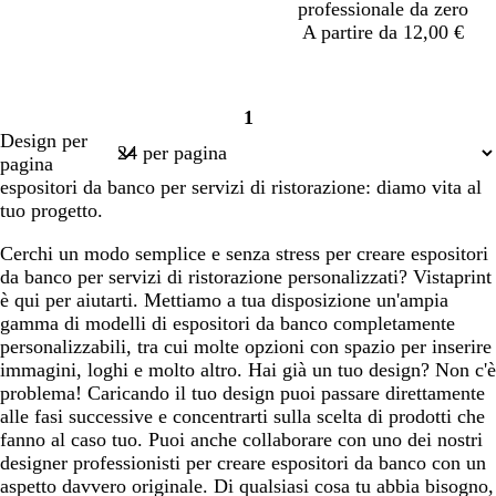
a
a
a
a
a
r
r
r
r
r
professionale da zero
r
r
r
r
r
o
o
o
o
o
A partire da 12,00 €
o
o
o
o
o
1
Pagina
Design per
1
pagina
espositori da banco per servizi di ristorazione: diamo vita al
tuo progetto.
Cerchi un modo semplice e senza stress per creare espositori
da banco per servizi di ristorazione personalizzati? Vistaprint
è qui per aiutarti. Mettiamo a tua disposizione un'ampia
gamma di modelli di espositori da banco completamente
personalizzabili, tra cui molte opzioni con spazio per inserire
immagini, loghi e molto altro. Hai già un tuo design? Non c'è
problema! Caricando il tuo design puoi passare direttamente
alle fasi successive e concentrarti sulla scelta di prodotti che
fanno al caso tuo. Puoi anche collaborare con uno dei nostri
designer professionisti per creare espositori da banco con un
aspetto davvero originale. Di qualsiasi cosa tu abbia bisogno,