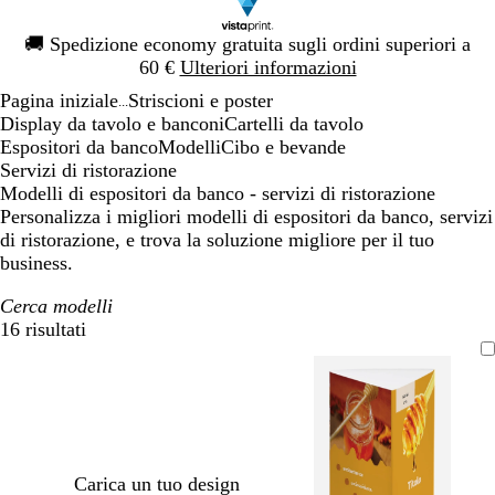
Diapositiva
🚚
Spedizione economy gratuita sugli ordini superiori a
1
60 €
Ulteriori informazioni
di
Pagina iniziale
Striscioni e poster
1
...
Display da tavolo e banconi
Cartelli da tavolo
Espositori da banco
Modelli
Cibo e bevande
Servizi di ristorazione
Modelli di espositori da banco - servizi di ristorazione
Personalizza i migliori modelli di espositori da banco, servizi
di ristorazione, e trova la soluzione migliore per il tuo
business.
Cerca modelli
16 risultati
Filtri
Carica un tuo design