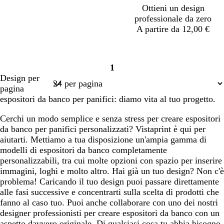
i
h
r
i
i
i
Ottieni un design
a
i
o
e
e
e
professionale da zero
r
a
n
n
n
A partire da 12,00 €
o
r
a
a
a
o
v
g
c
g
1
e
r
r
r
Pagina
Design per
r
i
e
i
1
pagina
d
g
m
g
espositori da banco per panifici: diamo vita al tuo progetto.
e
i
a
i
s
o
o
Cerchi un modo semplice e senza stress per creare espositori
c
c
c
da banco per panifici personalizzati? Vistaprint è qui per
h
h
h
aiutarti. Mettiamo a tua disposizione un'ampia gamma di
i
i
i
modelli di espositori da banco completamente
u
a
a
personalizzabili, tra cui molte opzioni con spazio per inserire
m
r
r
immagini, loghi e molto altro. Hai già un tuo design? Non c'è
a
o
o
problema! Caricando il tuo design puoi passare direttamente
m
alle fasi successive e concentrarti sulla scelta di prodotti che
a
fanno al caso tuo. Puoi anche collaborare con uno dei nostri
r
designer professionisti per creare espositori da banco con un
i
aspetto davvero originale. Di qualsiasi cosa tu abbia bisogno,