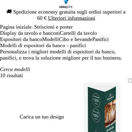
Diapositiva
🚚
Spedizione economy gratuita sugli ordini superiori a
1
60 €
Ulteriori informazioni
di
Pagina iniziale
Striscioni e poster
1
...
Display da tavolo e banconi
Cartelli da tavolo
Espositori da banco
Modelli
Cibo e bevande
Panifici
Modelli di espositori da banco - panifici
Personalizza i migliori modelli di espositori da banco,
panifici, e trova la soluzione migliore per il tuo business.
Cerca modelli
10 risultati
Filtri
Carica un tuo design