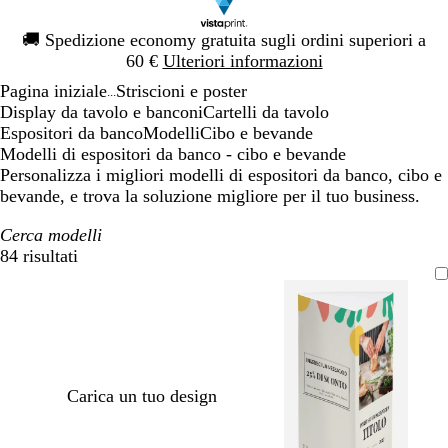
Diapositiva
🚚
Spedizione economy gratuita sugli ordini superiori a
1
60 €
Ulteriori informazioni
di
Pagina iniziale
Striscioni e poster
1
...
Display da tavolo e banconi
Cartelli da tavolo
Espositori da banco
Modelli
Cibo e bevande
Modelli di espositori da banco - cibo e bevande
Personalizza i migliori modelli di espositori da banco, cibo e
bevande, e trova la soluzione migliore per il tuo business.
Cerca modelli
84 risultati
Filtri
Carica un tuo design