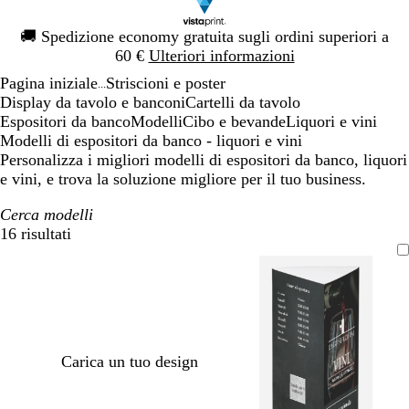
Diapositiva
🚚
Spedizione economy gratuita sugli ordini superiori a
1
60 €
Ulteriori informazioni
di
Pagina iniziale
Striscioni e poster
1
...
Display da tavolo e banconi
Cartelli da tavolo
Espositori da banco
Modelli
Cibo e bevande
Liquori e vini
Modelli di espositori da banco - liquori e vini
Personalizza i migliori modelli di espositori da banco, liquori
e vini, e trova la soluzione migliore per il tuo business.
Cerca modelli
16 risultati
Filtri
Carica un tuo design