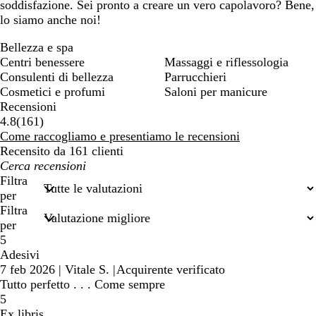
soddisfazione. Sei pronto a creare un vero capolavoro? Bene,
lo siamo anche noi!
Bellezza e spa
Centri benessere
Massaggi e riflessologia
Consulenti di bellezza
Parrucchieri
Cosmetici e profumi
Saloni per manicure
Recensioni
161
4.8
(
161
)
recensioni
Come raccogliamo e presentiamo le recensioni
Recensito da 161 clienti
I
miei
Filtra
termini
per
di
Filtra
ricerca
per
5
Adesivi
7 feb 2026
|
Vitale S.
|
Acquirente verificato
Tutto perfetto . . . Come sempre
5
Ex libris