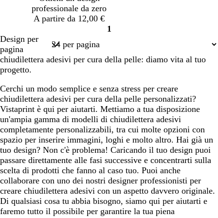
s
s
s
e
o
c
professionale da zero
c
c
c
c
h
A partire da 12,00 €
u
u
u
h
i
1
r
r
r
i
u
Pagina
Design per
o
o
o
a
m
1
pagina
r
a
chiudilettera adesivi per cura della pelle: diamo vita al tuo
o
m
progetto.
a
r
Cerchi un modo semplice e senza stress per creare
i
chiudilettera adesivi per cura della pelle personalizzati?
n
Vistaprint è qui per aiutarti. Mettiamo a tua disposizione
a
un'ampia gamma di modelli di chiudilettera adesivi
completamente personalizzabili, tra cui molte opzioni con
spazio per inserire immagini, loghi e molto altro. Hai già un
tuo design? Non c'è problema! Caricando il tuo design puoi
passare direttamente alle fasi successive e concentrarti sulla
scelta di prodotti che fanno al caso tuo. Puoi anche
collaborare con uno dei nostri designer professionisti per
creare chiudilettera adesivi con un aspetto davvero originale.
Di qualsiasi cosa tu abbia bisogno, siamo qui per aiutarti e
faremo tutto il possibile per garantire la tua piena