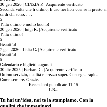
30 gen 2026
|
CINZIA P.
|
Acquirente verificato
Seconda volta che li ordino, li uso nei libri così se li presto si
sa di chi sono. . . .
5
Tutto ottimo e molto buono!
20 gen 2026
|
luigi R.
|
Acquirente verificato
Tutto ottimo!
5
Beautiful
7 gen 2026
|
Lidia C.
|
Acquirente verificato
Beautiful
5
Calendario e biglietti augurali
30 dic 2025
|
Barbara C.
|
Acquirente verificato
Ottimo servizio, qualità e prezzo super. Consegna rapida.
Come sempre. Grazie.
Recensioni pubblicate
11-15
1
2
3
Vai
Vai
Vai
alla
alla
alla
Tu hai un’idea, noi te la stampiamo. Con la
pagina
pagina
pagina
qualità che immaginavi.