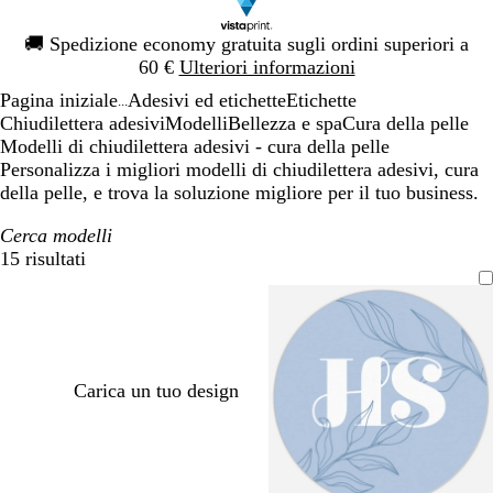
Diapositiva
🚚
Spedizione economy gratuita sugli ordini superiori a
1
60 €
Ulteriori informazioni
di
Pagina iniziale
Adesivi ed etichette
Etichette
1
...
Chiudilettera adesivi
Modelli
Bellezza e spa
Cura della pelle
Modelli di chiudilettera adesivi - cura della pelle
Personalizza i migliori modelli di chiudilettera adesivi, cura
della pelle, e trova la soluzione migliore per il tuo business.
Cerca modelli
15 risultati
Filtri
Carica un tuo design