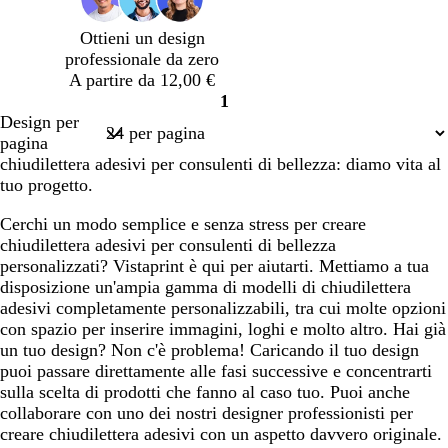
e
e
i
c
e
c
i
i
a
i
f
f
a
h
f
o
o
o
o
Ottieni un design
o
o
d
i
o
c
c
c
professionale da zero
r
r
i
a
r
h
h
h
A partire da 12,00 €
e
e
t
r
e
i
i
i
1
s
s
è
o
s
a
a
a
Pagina
Design per
t
t
t
r
r
r
1
pagina
a
a
a
o
o
o
chiudilettera adesivi per consulenti di bellezza: diamo vita al
tuo progetto.
Cerchi un modo semplice e senza stress per creare
chiudilettera adesivi per consulenti di bellezza
personalizzati? Vistaprint è qui per aiutarti. Mettiamo a tua
disposizione un'ampia gamma di modelli di chiudilettera
adesivi completamente personalizzabili, tra cui molte opzioni
con spazio per inserire immagini, loghi e molto altro. Hai già
un tuo design? Non c'è problema! Caricando il tuo design
puoi passare direttamente alle fasi successive e concentrarti
sulla scelta di prodotti che fanno al caso tuo. Puoi anche
collaborare con uno dei nostri designer professionisti per
creare chiudilettera adesivi con un aspetto davvero originale.