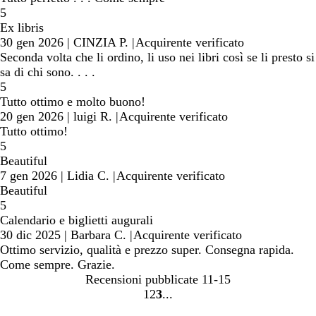
5
Ex libris
30 gen 2026
|
CINZIA P.
|
Acquirente verificato
Seconda volta che li ordino, li uso nei libri così se li presto si
sa di chi sono. . . .
5
Tutto ottimo e molto buono!
20 gen 2026
|
luigi R.
|
Acquirente verificato
Tutto ottimo!
5
Beautiful
7 gen 2026
|
Lidia C.
|
Acquirente verificato
Beautiful
5
Calendario e biglietti augurali
30 dic 2025
|
Barbara C.
|
Acquirente verificato
Ottimo servizio, qualità e prezzo super. Consegna rapida.
Come sempre. Grazie.
Recensioni pubblicate
11-15
1
2
3
Vai
Vai
Vai
alla
alla
alla