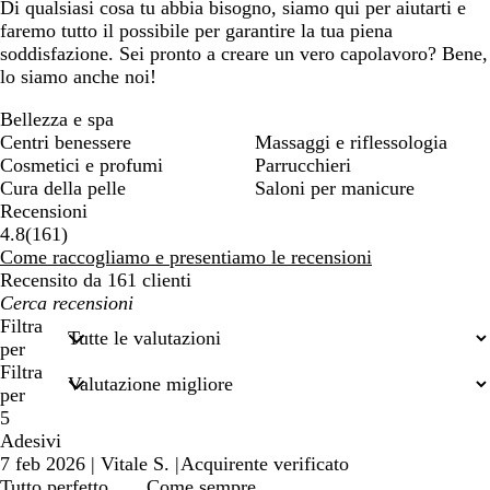
Di qualsiasi cosa tu abbia bisogno, siamo qui per aiutarti e
faremo tutto il possibile per garantire la tua piena
soddisfazione. Sei pronto a creare un vero capolavoro? Bene,
lo siamo anche noi!
Bellezza e spa
Centri benessere
Massaggi e riflessologia
Cosmetici e profumi
Parrucchieri
Cura della pelle
Saloni per manicure
Recensioni
161
4.8
(
161
)
recensioni
Come raccogliamo e presentiamo le recensioni
Recensito da 161 clienti
I
miei
Filtra
termini
per
di
Filtra
ricerca
per
5
Adesivi
7 feb 2026
|
Vitale S.
|
Acquirente verificato
Tutto perfetto . . . Come sempre