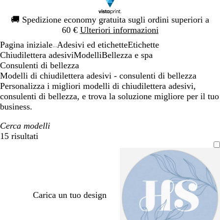
Diapositiva
🚚
Spedizione economy gratuita sugli ordini superiori a
1
60 €
Ulteriori informazioni
di
Pagina iniziale
Adesivi ed etichette
Etichette
1
...
Chiudilettera adesivi
Modelli
Bellezza e spa
Consulenti di bellezza
Modelli di chiudilettera adesivi - consulenti di bellezza
Personalizza i migliori modelli di chiudilettera adesivi,
consulenti di bellezza, e trova la soluzione migliore per il tuo
business.
Cerca modelli
15 risultati
Filtri
Carica un tuo design