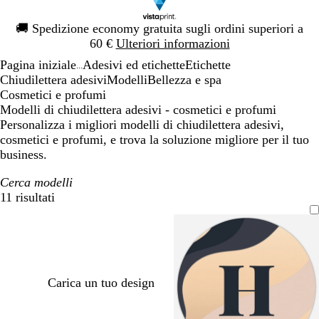
Diapositiva
🚚
Spedizione economy gratuita sugli ordini superiori a
1
60 €
Ulteriori informazioni
di
Pagina iniziale
Adesivi ed etichette
Etichette
1
...
Chiudilettera adesivi
Modelli
Bellezza e spa
Cosmetici e profumi
Modelli di chiudilettera adesivi - cosmetici e profumi
Personalizza i migliori modelli di chiudilettera adesivi,
cosmetici e profumi, e trova la soluzione migliore per il tuo
business.
Cerca modelli
11 risultati
Filtri
Carica un tuo design