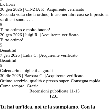
Ex libris
30 gen 2026
|
CINZIA P.
|
Acquirente verificato
Seconda volta che li ordino, li uso nei libri così se li presto si
sa di chi sono. . . .
5
Tutto ottimo e molto buono!
20 gen 2026
|
luigi R.
|
Acquirente verificato
Tutto ottimo!
5
Beautiful
7 gen 2026
|
Lidia C.
|
Acquirente verificato
Beautiful
5
Calendario e biglietti augurali
30 dic 2025
|
Barbara C.
|
Acquirente verificato
Ottimo servizio, qualità e prezzo super. Consegna rapida.
Come sempre. Grazie.
Recensioni pubblicate
11-15
1
2
3
Vai
Vai
Vai
alla
alla
alla
Tu hai un’idea, noi te la stampiamo. Con la
pagina
pagina
pagina