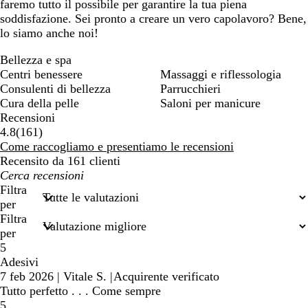
faremo tutto il possibile per garantire la tua piena
soddisfazione. Sei pronto a creare un vero capolavoro? Bene,
lo siamo anche noi!
Bellezza e spa
Centri benessere
Massaggi e riflessologia
Consulenti di bellezza
Parrucchieri
Cura della pelle
Saloni per manicure
Recensioni
161
4.8
(
161
)
recensioni
Come raccogliamo e presentiamo le recensioni
Recensito da 161 clienti
I
miei
Filtra
termini
per
di
Filtra
ricerca
per
5
Adesivi
7 feb 2026
|
Vitale S.
|
Acquirente verificato
Tutto perfetto . . . Come sempre
5