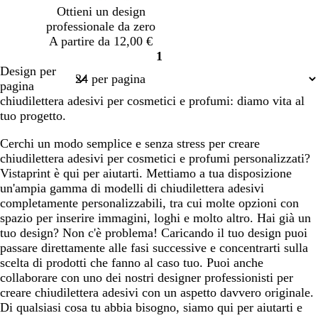
f
f
a
h
f
o
Ottieni un design
o
o
d
i
o
professionale da zero
r
r
i
a
r
A partire da 12,00 €
e
e
t
r
e
1
s
s
è
o
s
Pagina
Design per
t
t
t
1
pagina
a
a
a
chiudilettera adesivi per cosmetici e profumi: diamo vita al
tuo progetto.
Cerchi un modo semplice e senza stress per creare
chiudilettera adesivi per cosmetici e profumi personalizzati?
Vistaprint è qui per aiutarti. Mettiamo a tua disposizione
un'ampia gamma di modelli di chiudilettera adesivi
completamente personalizzabili, tra cui molte opzioni con
spazio per inserire immagini, loghi e molto altro. Hai già un
tuo design? Non c'è problema! Caricando il tuo design puoi
passare direttamente alle fasi successive e concentrarti sulla
scelta di prodotti che fanno al caso tuo. Puoi anche
collaborare con uno dei nostri designer professionisti per
creare chiudilettera adesivi con un aspetto davvero originale.
Di qualsiasi cosa tu abbia bisogno, siamo qui per aiutarti e