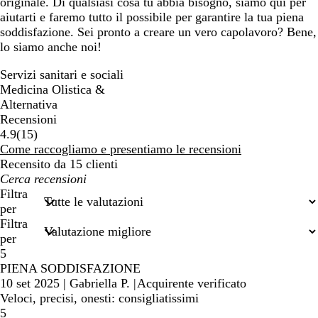
originale. Di qualsiasi cosa tu abbia bisogno, siamo qui per
aiutarti e faremo tutto il possibile per garantire la tua piena
soddisfazione. Sei pronto a creare un vero capolavoro? Bene,
lo siamo anche noi!
Servizi sanitari e sociali
Medicina Olistica &
Alternativa
Recensioni
15
4.9
(
15
)
recensioni
Come raccogliamo e presentiamo le recensioni
Recensito da 15 clienti
I
miei
Filtra
termini
per
di
Filtra
ricerca
per
5
PIENA SODDISFAZIONE
10 set 2025
|
Gabriella P.
|
Acquirente verificato
Veloci, precisi, onesti: consigliatissimi
5