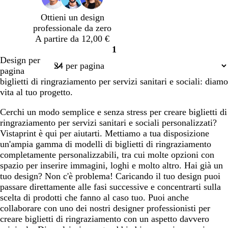
r
o
c
c
o
Ottieni un design
r
u
u
professionale da zero
e
r
r
A partire da 12,00 €
s
o
o
1
t
Pagina
Design per
a
1
pagina
biglietti di ringraziamento per servizi sanitari e sociali: diamo
vita al tuo progetto.
Cerchi un modo semplice e senza stress per creare biglietti di
ringraziamento per servizi sanitari e sociali personalizzati?
Vistaprint è qui per aiutarti. Mettiamo a tua disposizione
un'ampia gamma di modelli di biglietti di ringraziamento
completamente personalizzabili, tra cui molte opzioni con
spazio per inserire immagini, loghi e molto altro. Hai già un
tuo design? Non c'è problema! Caricando il tuo design puoi
passare direttamente alle fasi successive e concentrarti sulla
scelta di prodotti che fanno al caso tuo. Puoi anche
collaborare con uno dei nostri designer professionisti per
creare biglietti di ringraziamento con un aspetto davvero