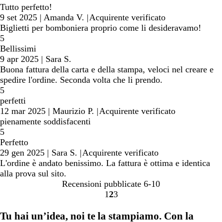
Tutto perfetto!
9 set 2025
|
Amanda V.
|
Acquirente verificato
Biglietti per bomboniera proprio come li desideravamo!
5
Bellissimi
9 apr 2025
|
Sara S.
Buona fattura della carta e della stampa, veloci nel creare e
spedire l'ordine. Seconda volta che li prendo.
5
perfetti
12 mar 2025
|
Maurizio P.
|
Acquirente verificato
pienamente soddisfacenti
5
Perfetto
29 gen 2025
|
Sara S.
|
Acquirente verificato
L'ordine è andato benissimo. La fattura è ottima e identica
alla prova sul sito.
Recensioni pubblicate
6-10
1
2
3
Vai
Vai
Vai
alla
alla
alla
Tu hai un’idea, noi te la stampiamo. Con la
pagina
pagina
pagina