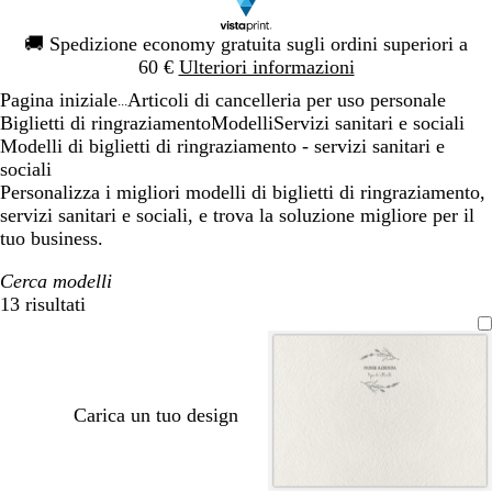
Diapositiva
🚚
Spedizione economy gratuita sugli ordini superiori a
1
60 €
Ulteriori informazioni
di
Pagina iniziale
Articoli di cancelleria per uso personale
1
...
Biglietti di ringraziamento
Modelli
Servizi sanitari e sociali
Modelli di biglietti di ringraziamento - servizi sanitari e
sociali
Personalizza i migliori modelli di biglietti di ringraziamento,
servizi sanitari e sociali, e trova la soluzione migliore per il
tuo business.
Cerca modelli
13 risultati
Filtri
Carica un tuo design