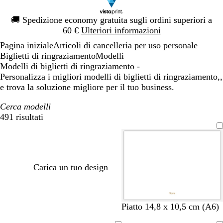
Diapositiva
🚚
Spedizione economy gratuita sugli ordini superiori a
1
60 €
Ulteriori informazioni
di
Pagina iniziale
Articoli di cancelleria per uso personale
1
Biglietti di ringraziamento
Modelli
Modelli di biglietti di ringraziamento -
Personalizza i migliori modelli di biglietti di ringraziamento,,
e trova la soluzione migliore per il tuo business.
Cerca modelli
491 risultati
Filtri
Carica un tuo design
Piatto 14,8 x 10,5 cm (A6)