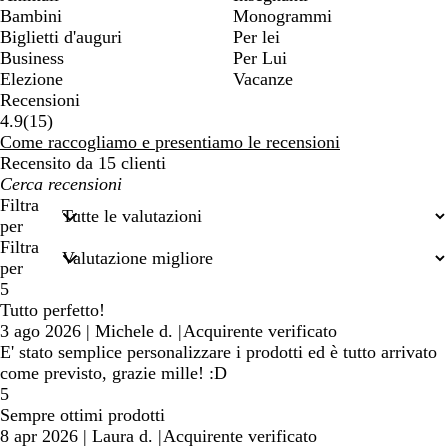
Bambini
Monogrammi
Biglietti d'auguri
Per lei
Business
Per Lui
Elezione
Vacanze
Recensioni
15
4.9
(
15
)
recensioni
Come raccogliamo e presentiamo le recensioni
Recensito da 15 clienti
I
miei
Filtra
termini
per
di
Filtra
ricerca
per
5
Tutto perfetto!
3 ago 2026
|
Michele d.
|
Acquirente verificato
E' stato semplice personalizzare i prodotti ed è tutto arrivato
come previsto, grazie mille! :D
5
Sempre ottimi prodotti
8 apr 2026
|
Laura d.
|
Acquirente verificato