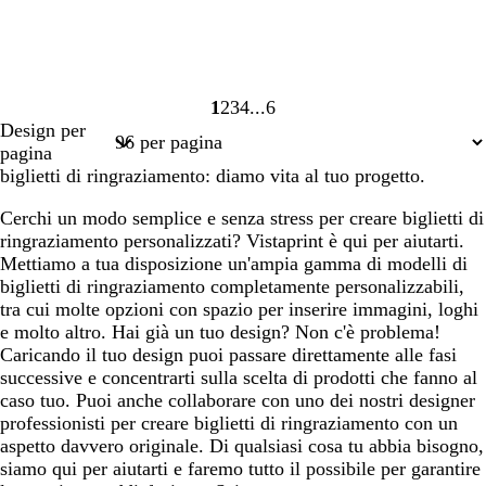
1
2
3
4
6
Pagina
Pagina
Pagina
Pagina
Pagina
Design per
1
2
3
4
6
pagina
biglietti di ringraziamento: diamo vita al tuo progetto.
Cerchi un modo semplice e senza stress per creare biglietti di
ringraziamento personalizzati? Vistaprint è qui per aiutarti.
Mettiamo a tua disposizione un'ampia gamma di modelli di
biglietti di ringraziamento completamente personalizzabili,
tra cui molte opzioni con spazio per inserire immagini, loghi
e molto altro. Hai già un tuo design? Non c'è problema!
Caricando il tuo design puoi passare direttamente alle fasi
successive e concentrarti sulla scelta di prodotti che fanno al
caso tuo. Puoi anche collaborare con uno dei nostri designer
professionisti per creare biglietti di ringraziamento con un
aspetto davvero originale. Di qualsiasi cosa tu abbia bisogno,
siamo qui per aiutarti e faremo tutto il possibile per garantire