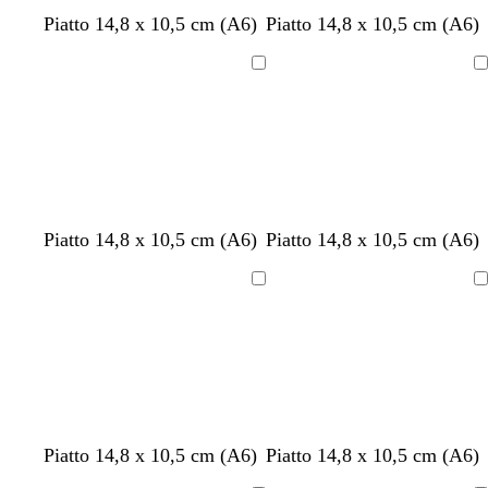
a
a
i
Piatto 14,8 x 10,5 cm (A6)
Piatto 14,8 x 10,5 cm (A6)
r
r
a
o
o
r
Caricamento
Caricamento
o
in
in
corso
corso
o
g
a
r
t
m
r
v
f
g
Piatto 14,8 x 10,5 cm (A6)
Piatto 14,8 x 10,5 cm (A6)
r
r
r
o
e
a
o
i
o
i
o
i
a
s
r
l
s
o
g
a
Caricamento
Caricamento
g
n
a
r
v
a
l
l
l
in
in
i
c
a
a
c
a
i
l
corso
corso
o
i
d
h
a
o
s
o
i
i
d
c
S
a
i
u
i
r
t
r
e
o
è
n
g
f
b
a
b
g
Piatto 14,8 x 10,5 cm (A6)
Piatto 14,8 x 10,5 cm (A6)
o
n
e
i
o
l
r
i
r