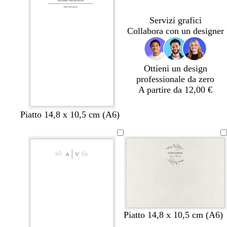
c
h
c
c
c
c
c
c
a
c
c
c
c
c
c
o
e
o
o
o
o
o
o
o
h
h
o
o
o
Servizi grafici
s
i
i
Collabora con un designer
e
a
a
r
r
o
o
Ottieni un design
professionale da zero
A partire da 12,00 €
b
g
Piatto 14,8 x 10,5 cm (A6)
i
r
a
i
n
g
c
i
o
o
c
h
i
a
Piatto 14,8 x 10,5 cm (A6)
r