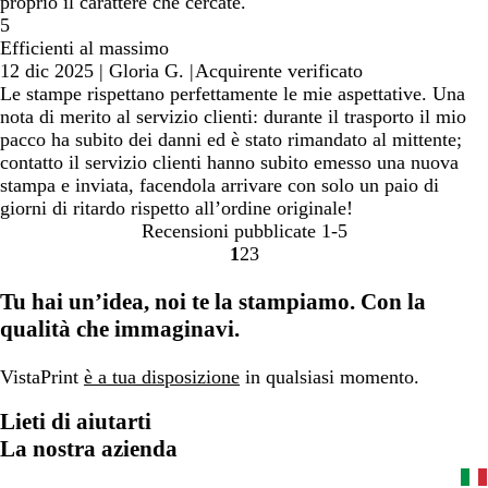
proprio il carattere che cercate.
5
Efficienti al massimo
12 dic 2025
|
Gloria G.
|
Acquirente verificato
Le stampe rispettano perfettamente le mie aspettative. Una
nota di merito al servizio clienti: durante il trasporto il mio
pacco ha subito dei danni ed è stato rimandato al mittente;
contatto il servizio clienti hanno subito emesso una nuova
stampa e inviata, facendola arrivare con solo un paio di
giorni di ritardo rispetto all’ordine originale!
Recensioni pubblicate
1-5
1
2
3
Vai
Vai
Vai
alla
alla
alla
Tu hai un’idea, noi te la stampiamo. Con la
pagina
pagina
pagina
qualità che immaginavi.
VistaPrint
è a tua disposizione
in qualsiasi momento.
Lieti di aiutarti
La nostra azienda