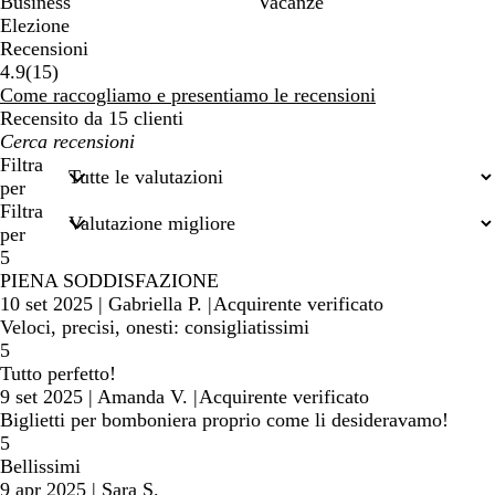
Business
Vacanze
Elezione
Recensioni
15
4.9
(
15
)
recensioni
Come raccogliamo e presentiamo le recensioni
Recensito da 15 clienti
I
miei
Filtra
termini
per
di
Filtra
ricerca
per
5
PIENA SODDISFAZIONE
10 set 2025
|
Gabriella P.
|
Acquirente verificato
Veloci, precisi, onesti: consigliatissimi
5
Tutto perfetto!
9 set 2025
|
Amanda V.
|
Acquirente verificato
Biglietti per bomboniera proprio come li desideravamo!
5
Bellissimi
9 apr 2025
|
Sara S.