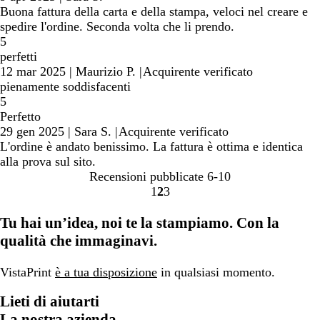
Buona fattura della carta e della stampa, veloci nel creare e
spedire l'ordine. Seconda volta che li prendo.
5
perfetti
12 mar 2025
|
Maurizio P.
|
Acquirente verificato
pienamente soddisfacenti
5
Perfetto
29 gen 2025
|
Sara S.
|
Acquirente verificato
L'ordine è andato benissimo. La fattura è ottima e identica
alla prova sul sito.
Recensioni pubblicate
6-10
1
2
3
Vai
Vai
Vai
alla
alla
alla
Tu hai un’idea, noi te la stampiamo. Con la
pagina
pagina
pagina
qualità che immaginavi.
VistaPrint
è a tua disposizione
in qualsiasi momento.
Lieti di aiutarti
La nostra azienda