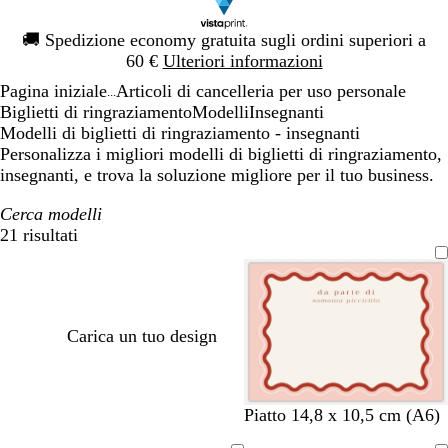
Diapositiva
🚚
Spedizione economy gratuita sugli ordini superiori a
1
60 €
Ulteriori informazioni
di
Pagina iniziale
Articoli di cancelleria per uso personale
1
...
Biglietti di ringraziamento
Modelli
Insegnanti
Modelli di biglietti di ringraziamento - insegnanti
Personalizza i migliori modelli di biglietti di ringraziamento,
insegnanti, e trova la soluzione migliore per il tuo business.
Cerca modelli
21 risultati
Filtri
Carica un tuo design
c
b
b
b
c
b
Piatto 14,8 x 10,5 cm (A6)
r
i
i
i
r
i