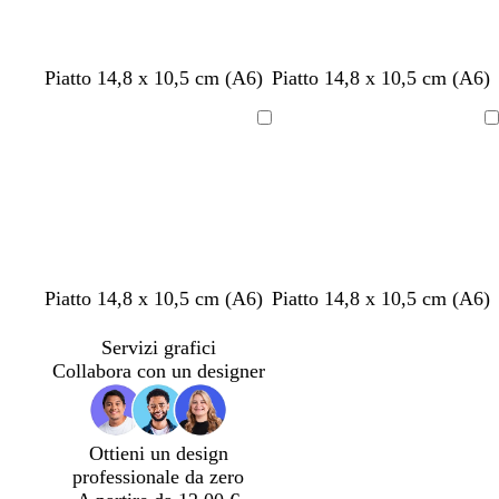
a
t
a
r
t
r
o
a
o
b
b
b
b
b
Piatto 14,8 x 10,5 cm (A6)
Piatto 14,8 x 10,5 cm (A6)
i
i
i
i
i
a
a
a
a
a
Caricamento
Caricamento
n
n
n
n
n
in
in
c
c
c
c
c
corso
corso
o
o
o
o
o
t
v
v
b
Piatto 14,8 x 10,5 cm (A6)
Piatto 14,8 x 10,5 cm (A6)
e
i
i
l
r
o
o
u
Servizi grafici
r
l
l
Collabora con un designer
a
a
a
c
s
s
o
c
c
Ottieni un design
t
u
u
professionale da zero
t
r
r