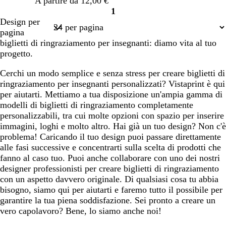
A partire da 12,00 €
a
o
o
1
Pagina
Design per
1
pagina
biglietti di ringraziamento per insegnanti: diamo vita al tuo
progetto.
Cerchi un modo semplice e senza stress per creare biglietti di
ringraziamento per insegnanti personalizzati? Vistaprint è qui
per aiutarti. Mettiamo a tua disposizione un'ampia gamma di
modelli di biglietti di ringraziamento completamente
personalizzabili, tra cui molte opzioni con spazio per inserire
immagini, loghi e molto altro. Hai già un tuo design? Non c'è
problema! Caricando il tuo design puoi passare direttamente
alle fasi successive e concentrarti sulla scelta di prodotti che
fanno al caso tuo. Puoi anche collaborare con uno dei nostri
designer professionisti per creare biglietti di ringraziamento
con un aspetto davvero originale. Di qualsiasi cosa tu abbia
bisogno, siamo qui per aiutarti e faremo tutto il possibile per
garantire la tua piena soddisfazione. Sei pronto a creare un
vero capolavoro? Bene, lo siamo anche noi!