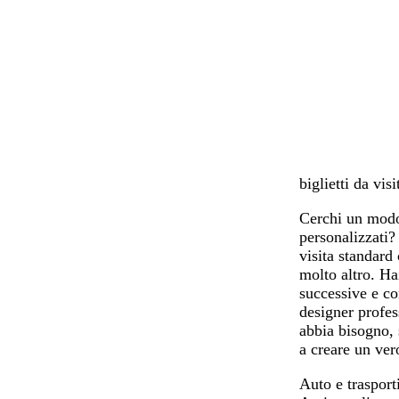
o
r
l
g
a
u
l
n
s
i
c
c
a
i
u
d
o
r
i
o
t
è
biglietti da vi
Cerchi un modo 
personalizzati?
visita standard
molto altro. Ha
successive e co
designer profes
abbia bisogno, 
a creare un ve
Auto e trasport