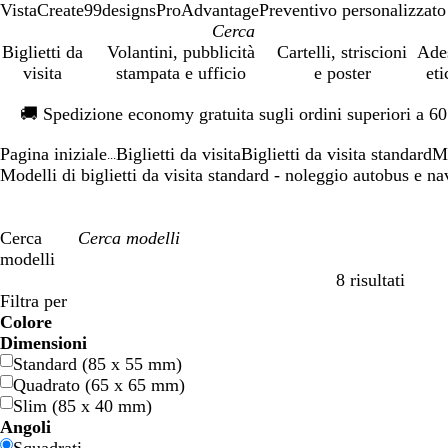
VistaCreate
99designs
ProAdvantage
Preventivo personalizzato
Biglietti da
Volantini, pubblicità
Cartelli, striscioni
Ade
visita
stampata e ufficio
e poster
eti
Diapositiva
🚚
Spedizione economy gratuita sugli ordini superiori a 6
1
di
Pagina iniziale
Biglietti da visita
Biglietti da visita standard
M
1
...
Modelli di biglietti da visita standard - noleggio autobus e na
Cerca
modelli
8 risultati
Filtri
Filtra per
Colore
B
B
V
V
G
G
A
A
R
R
G
G
B
B
N
N
M
M
P
P
V
V
R
R
Dimensioni
l
l
e
e
i
i
r
r
o
o
r
r
i
i
e
e
a
a
a
a
i
i
o
o
Standard (85 x 55 mm)
u
u
r
r
a
a
a
a
s
s
i
i
a
a
r
r
r
r
n
n
o
o
s
s
Quadrato (65 x 65 mm)
d
d
l
l
n
n
s
s
g
g
n
n
o
o
r
r
n
n
l
l
a
a
Slim (85 x 40 mm)
e
e
l
l
c
c
o
o
i
i
c
c
o
o
a
a
a
a
Angoli
o
o
i
i
o
o
o
o
n
n