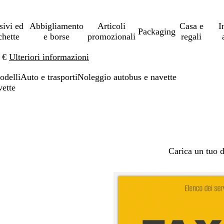
sivi ed
Abbigliamento
Articoli
Casa e
I
Packaging
chette
e borse
promozionali
regali
0 €
Ulteriori informazioni
odelli
Auto e trasporti
Noleggio autobus e navette
vette
Carica un tuo 