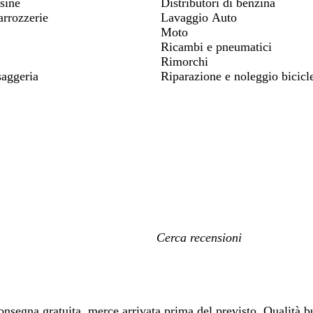
sine
Distributori di benzina
arrozzerie
Lavaggio Auto
Moto
Ricambi e pneumatici
Rimorchi
saggeria
Riparazione e noleggio bicicle
I
miei
termini
di
ricerca
nsegna gratuita, merce arrivata prima del previsto. Qualità b