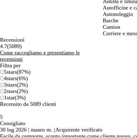
Autista e limou
Autofficine e c
Autonoleggio
Barche
Camion
Corriere e mes
Recensioni
5089
4.7
(
5089
)
recensioni
Come raccogliamo e presentiamo le
recensioni
Filtra per
5
stars
(
87
%)
4
stars
(
6
%)
3
stars
(
2
%)
2
stars
(
2
%)
1
star
(
3
%)
Recensito da 5089 clienti
5
Consigliato
30 lug 2026
|
mauro m.
|
Acquirente verificato
Facile da comporre, sconto importante come cliente nuovo, co