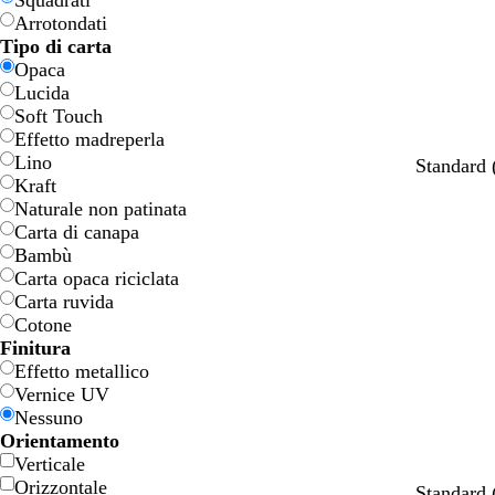
Squadrati
o
o
e
e
Arrotondati
n
n
Tipo di carta
e
e
Opaca
Lucida
Soft Touch
Effetto madreperla
Lino
o
a
f
a
Standard
Kraft
r
r
o
z
Naturale non patinata
o
a
g
z
Carta di canapa
n
l
u
Bambù
c
i
r
Carta opaca riciclata
i
a
r
Carta ruvida
o
d
o
Cotone
i
c
Finitura
t
h
Effetto metallico
è
i
Vernice UV
a
Nessuno
r
Orientamento
o
Verticale
Orizzontale
n
n
n
n
Standard