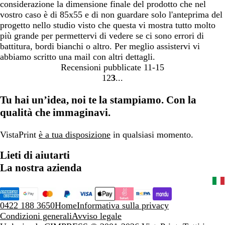
considerazione la dimensione finale del prodotto che nel
vostro caso è di 85x55 e di non guardare solo l'anteprima del
progetto nello studio visto che questa vi mostra tutto molto
più grande per permettervi di vedere se ci sono errori di
battitura, bordi bianchi o altro. Per meglio assistervi vi
abbiamo scritto una mail con altri dettagli.
Recensioni pubblicate
11-15
1
2
3
Vai
Vai
Vai
alla
alla
alla
Tu hai un’idea, noi te la stampiamo. Con la
pagina
pagina
pagina
qualità che immaginavi.
VistaPrint
è a tua disposizione
in qualsiasi momento.
Lieti di aiutarti
La nostra azienda
0422 188 3650
Home
Informativa sulla privacy
Condizioni generali
Avviso legale