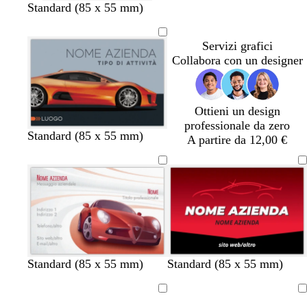
o
r
r
Standard (85 x 55 mm)
o
i
c
n
Servizi grafici
h
a
Collabora con un designer
i
a
r
o
Ottieni un design
professionale da zero
g
g
g
g
g
Standard (85 x 55 mm)
A partire da 12,00 €
r
r
r
r
r
i
i
i
i
i
g
g
g
g
g
i
i
i
i
i
o
o
o
o
o
r
b
v
a
n
n
n
n
Standard (85 x 55 mm)
Standard (85 x 55 mm)
o
l
e
r
e
e
e
e
s
u
r
a
r
r
r
r
Caricamento
Caricamento
s
d
n
o
o
o
o