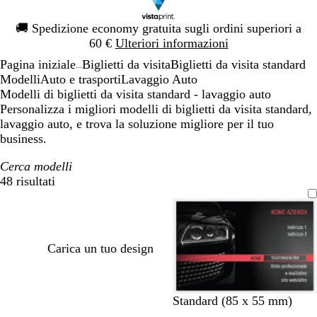
Diapositiva
🚚
Spedizione economy gratuita sugli ordini superiori a
1
60 €
Ulteriori informazioni
di
Pagina iniziale
Biglietti da visita
Biglietti da visita standard
1
...
Modelli
Auto e trasporti
Lavaggio Auto
Modelli di biglietti da visita standard - lavaggio auto
Personalizza i migliori modelli di biglietti da visita standard,
lavaggio auto, e trova la soluzione migliore per il tuo
business.
Cerca modelli
48 risultati
Filtri
Carica un tuo design
n
n
n
Standard (85 x 55 mm)
e
e
e