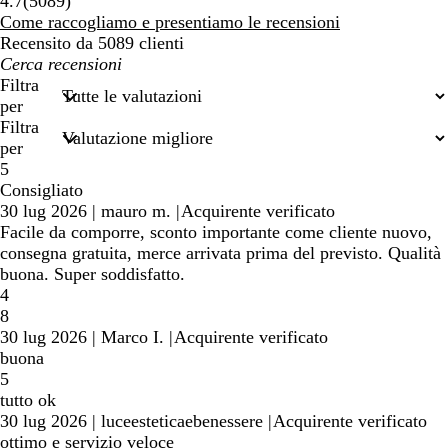
5089
4.7
(
5089
)
recensioni
Come raccogliamo e presentiamo le recensioni
Recensito da 5089 clienti
I
miei
Filtra
termini
per
di
Filtra
ricerca
per
5
Consigliato
30 lug 2026
|
mauro m.
|
Acquirente verificato
Facile da comporre, sconto importante come cliente nuovo,
consegna gratuita, merce arrivata prima del previsto. Qualità
buona. Super soddisfatto.
4
8
30 lug 2026
|
Marco I.
|
Acquirente verificato
buona
5
tutto ok
30 lug 2026
|
luceesteticaebenessere
|
Acquirente verificato
ottimo e servizio veloce