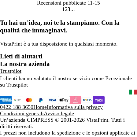
Recensioni pubblicate
11-15
1
2
3
Vai
Vai
Vai
alla
alla
alla
Tu hai un’idea, noi te la stampiamo. Con la
pagina
pagina
pagina
qualità che immaginavi.
VistaPrint
è a tua disposizione
in qualsiasi momento.
Lieti di aiutarti
La nostra azienda
Trustpilot
I clienti hanno valutato il nostro servizio come Eccezionale
su
Trustpilot
0422 188 3650
Home
Informativa sulla privacy
Condizioni generali
Avviso legale
Un’azienda CIMPRESS
© 2001-2026 VistaPrint. Tutti i
diritti riservati.
I prezzi non includono la spedizione e le opzioni applicate ai