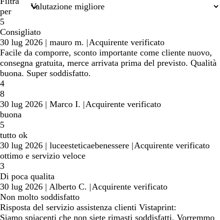
di
Filtra
ricerca
per
5
Consigliato
30 lug 2026
|
mauro m.
|
Acquirente verificato
Facile da comporre, sconto importante come cliente nuovo,
consegna gratuita, merce arrivata prima del previsto. Qualità
buona. Super soddisfatto.
4
8
30 lug 2026
|
Marco I.
|
Acquirente verificato
buona
5
tutto ok
30 lug 2026
|
luceesteticaebenessere
|
Acquirente verificato
ottimo e servizio veloce
3
Di poca qualita
30 lug 2026
|
Alberto C.
|
Acquirente verificato
Non molto soddisfatto
Risposta del servizio assistenza clienti Vistaprint:
Siamo spiacenti che non siete rimasti soddisfatti. Vorremmo