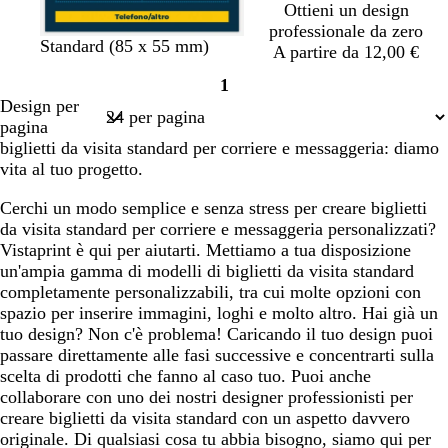
c
c
è
i
Ottieni un design
h
h
a
professionale da zero
b
g
b
b
b
b
Standard (85 x 55 mm)
i
i
r
A partire da 12,00 €
l
r
l
i
i
i
a
a
o
1
u
i
u
a
a
a
r
r
Pagina
Design per
s
g
s
n
n
n
o
o
1
pagina
c
i
c
c
c
c
biglietti da visita standard per corriere e messaggeria: diamo
u
o
u
o
o
o
vita al tuo progetto.
r
s
r
o
c
o
Cerchi un modo semplice e senza stress per creare biglietti
u
da visita standard per corriere e messaggeria personalizzati?
r
Vistaprint è qui per aiutarti. Mettiamo a tua disposizione
o
un'ampia gamma di modelli di biglietti da visita standard
completamente personalizzabili, tra cui molte opzioni con
spazio per inserire immagini, loghi e molto altro. Hai già un
tuo design? Non c'è problema! Caricando il tuo design puoi
passare direttamente alle fasi successive e concentrarti sulla
scelta di prodotti che fanno al caso tuo. Puoi anche
collaborare con uno dei nostri designer professionisti per
creare biglietti da visita standard con un aspetto davvero
originale. Di qualsiasi cosa tu abbia bisogno, siamo qui per