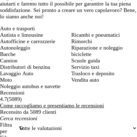
aiutarti e faremo tutto il possibile per garantire la tua piena
soddisfazione. Sei pronto a creare un vero capolavoro? Bene,
lo siamo anche noi!
Auto e trasporti
Autista e limousine
Ricambi e pneumatici
Autofficine e carrozzerie
Rimorchi
Autonoleggio
Riparazione e noleggio
Barche
biciclette
Camion
Scuole guida
Distributori di benzina
Servizio taxi
Lavaggio Auto
Trasloco e deposito
Moto
Vendita auto
Noleggio autobus e navette
Recensioni
5089
4.7
(
5089
)
recensioni
Come raccogliamo e presentiamo le recensioni
Recensito da 5089 clienti
I
miei
Filtra
termini
per