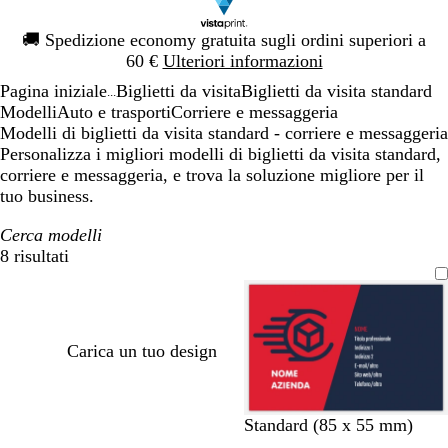
Diapositiva
🚚
Spedizione economy gratuita sugli ordini superiori a
1
60 €
Ulteriori informazioni
di
Pagina iniziale
Biglietti da visita
Biglietti da visita standard
1
...
Modelli
Auto e trasporti
Corriere e messaggeria
Modelli di biglietti da visita standard - corriere e messaggeria
Personalizza i migliori modelli di biglietti da visita standard,
corriere e messaggeria, e trova la soluzione migliore per il
tuo business.
Cerca modelli
8 risultati
Filtri
Carica un tuo design
b
g
a
g
Standard (85 x 55 mm)
l
r
r
r