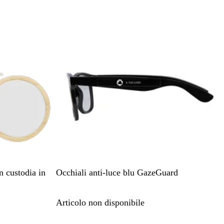
r
r
u
g
o
o
d
e
l
e
n
a
l
t
i
a
m
e
N
 custodia in
Occhiali anti-luce blu GazeGuard
e
r
Articolo non disponibile
o