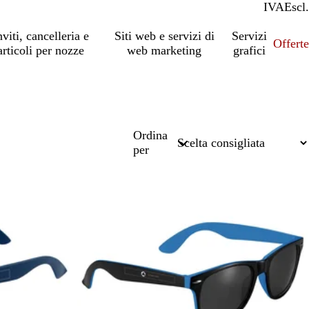
IVA
Incl.
Escl.
nviti, cancelleria e
Siti web e servizi di
Servizi
Offert
articoli per nozze
web marketing
grafici
Ordina
per