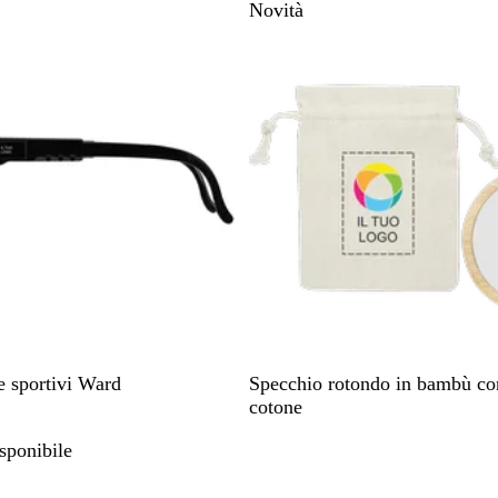
Novità
c
o
b
a
l
e
n
o
B
e sportivi Ward
Specchio rotondo in bambù con
e
cotone
i
sponibile
Articolo non disponibile
g
e