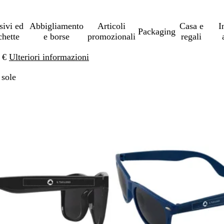
sivi ed
Abbigliamento
Articoli
Casa e
I
Packaging
chette
e borse
promozionali
regali
0 €
Ulteriori informazioni
 sole
 ai risultati filtrati