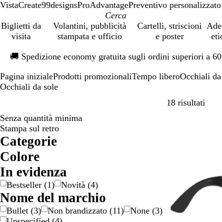
VistaCreate
99designs
ProAdvantage
Preventivo personalizzato
Biglietti da
Volantini, pubblicità
Cartelli, striscioni
Ade
visita
stampata e ufficio
e poster
eti
Diapositiva
🚚
Spedizione economy gratuita sugli ordini superiori a 6
1
di
Pagina iniziale
Prodotti promozionali
Tempo libero
Occhiali da
1
Occhiali da sole
Passa
18 risultati
Senza quantità minima
Bestseller
Stampa sul retro
Categorie
Colore
A
B
B
B
G
G
N
R
R
V
V
M
In evidenza
r
e
i
l
i
r
e
o
o
e
i
u
Bestseller
(
1
)
Novità
(
4
)
a
i
a
u
a
i
r
s
s
r
o
l
Nome del marchio
n
g
n
l
g
o
a
s
d
l
t
c
e
c
l
i
o
e
a
i
Bullet
(
3
)
Non brandizzato
(
11
)
None
(
3
)
i
o
o
o
c
Unspecified
(
4
)