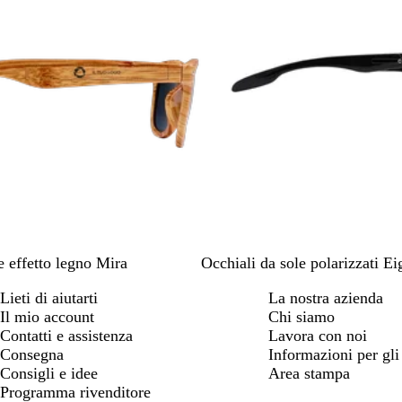
N
e effetto legno Mira
Occhiali da sole polarizzati Ei
e
Lieti di aiutarti
La nostra azienda
r
Il mio account
Chi siamo
o
Contatti e assistenza
Lavora con noi
Consegna
Informazioni per gli 
Consigli e idee
Area stampa
Programma rivenditore