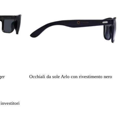
N
ger
Occhiali da sole Arlo con rivestimento nero
e
r
o
investitori