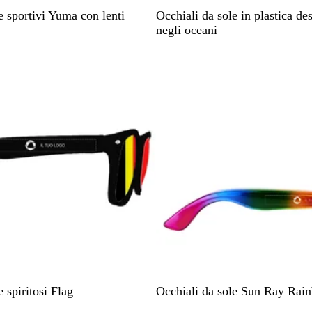
B
e sportivi Yuma con lenti
Occhiali da sole in plastica des
e
negli oceani
i
g
e
a
 spiritosi Flag
Occhiali da sole Sun Ray Ra
r