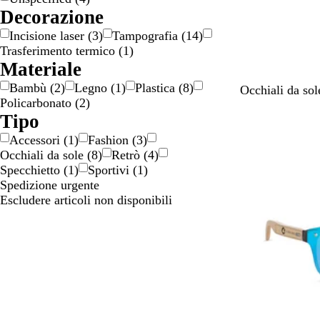
o
/
/
o
Decorazione
n
o
a
l
Incisione laser
(
3
)
Tampografia
(
14
)
e
r
r
o
Trasferimento termico
(
1
)
o
g
r
Materiale
e
e
Bambù
(
2
)
Legno
(
1
)
Plastica
(
8
)
n
N
A
G
B
B
Occhiali da sol
Policarbonato
(
2
)
t
e
r
i
i
l
Tipo
o
r
a
a
a
u
o
n
l
n
Accessori
(
1
)
Fashion
(
3
)
c
l
c
Occhiali da sole
(
8
)
Retrò
(
4
)
i
o
o
Specchietto
(
1
)
Sportivi
(
1
)
o
Spedizione urgente
n
Escludere articoli non disponibili
e