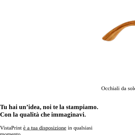
B
Occhiali da sol
e
i
Tu hai un’idea, noi te la stampiamo.
g
e
Con la qualità che immaginavi.
VistaPrint
è a tua disposizione
in qualsiasi
momento.