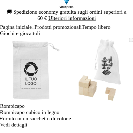
Diapositiva
🚚
Spedizione economy gratuita sugli ordini superiori a
1
60 €
Ulteriori informazioni
di
Pagina iniziale
Prodotti promozionali
Tempo libero
1
...
Giochi e giocattoli
Diapositiva
L’immagine
Ingrandito
Usa
Clicca
L’immagine
Ingrandito
Usa
Clicca
1
può
a
i
per
può
a
i
per
di
essere
minimo
comandi
allargare
essere
minimo
comandi
allargare
2
ingrandita
+
ingrandita
+
e
e
+
+
per
per
ingrandire
ingrandire
o
o
ridurre
ridurre
e
e
Rompicapo
le
le
Rompicapo cubico in legno
frecce
frecce
Fornito in un sacchetto di cotone
per
per
Vedi dettagli
spostarti
spostarti