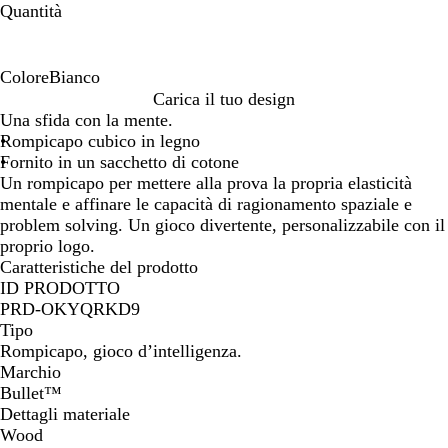
Quantità
Colore
Bianco
B
Carica il tuo design
i
Una sfida con la mente.
a
Rompicapo cubico in legno
n
Fornito in un sacchetto di cotone
c
Un rompicapo per mettere alla prova la propria elasticità
o
mentale e affinare le capacità di ragionamento spaziale e
problem solving. Un gioco divertente, personalizzabile con il
proprio logo.
Caratteristiche del prodotto
ID PRODOTTO
PRD-OKYQRKD9
Tipo
Rompicapo, gioco d’intelligenza.
Marchio
Bullet™
Dettagli materiale
Wood