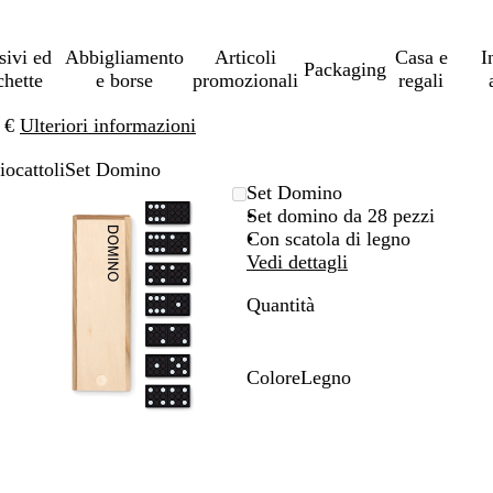
sivi ed
Abbigliamento
Articoli
Casa e
I
Packaging
chette
e borse
promozionali
regali
0 €
Ulteriori informazioni
iocattoli
Set Domino
L’immagine
Ingrandito
Usa
Clicca
Set Domino
può
a
i
per
Set domino da 28 pezzi
essere
minimo
comandi
allargare
Con scatola di legno
ingrandita
+
Vedi dettagli
e
Quantità
+
per
ingrandire
o
Colore
Legno
ridurre
L
e
e
le
g
frecce
n
per
o