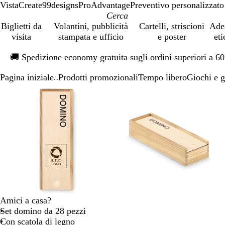
VistaCreate
99designs
ProAdvantage
Preventivo personalizzato
Biglietti da
Volantini, pubblicità
Cartelli, striscioni
Ade
visita
stampata e ufficio
e poster
eti
Diapositiva
🚚
Spedizione economy gratuita sugli ordini superiori a 6
1
di
Pagina iniziale
Prodotti promozionali
Tempo libero
Giochi e g
1
...
Diapositiva
L’immagine
Ingrandito
Usa
Clicca
L’immagine
Ingrandito
Usa
Clicca
1
può
a
i
per
può
a
i
per
di
essere
minimo
comandi
allargare
essere
minimo
comandi
allargare
3
ingrandita
+
ingrandita
+
e
e
+
+
per
per
ingrandire
ingrandire
o
o
ridurre
ridurre
e
e
Amici a casa?
le
le
Set domino da 28 pezzi
frecce
frecce
Con scatola di legno
per
per