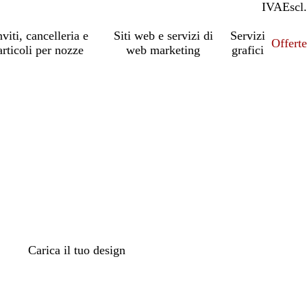
IVA
Incl.
Escl.
nviti, cancelleria e
Siti web e servizi di
Servizi
Offert
articoli per nozze
web marketing
grafici
Carica il tuo design