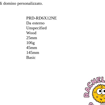
 di domino personalizzato.
spostarti
PRD-RD6X12NE
Da esterno
Unspecified
Wood
25mm
106g
45mm
145mm
Basic