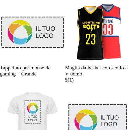
n
n
c
c
o
o
B
Tappetino per mouse da
Maglia da basket con scollo a
i
gaming – Grande
V uomo
a
1
5
(
1
)
n
r
Nuove opzioni
c
e
o
c
e
n
s
i
o