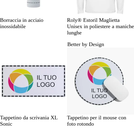
i
e
B
B
R
B
G
A
Borraccia in acciaio
Roly® Estoril Maglietta
i
i
o
l
r
r
inossidabile
Unisex in poliestere a maniche
a
a
s
u
i
a
lunghe
n
n
s
n
g
n
Better by Design
c
c
o
a
i
c
Novità
o
o
v
o
i
y
o
n
e
f
u
o
c
o
B
B
Tappetino da scrivania XL
Tappetino per il mouse con
i
i
Sonic
foto rotondo
a
a