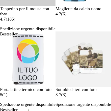
B
N
B
R
G
B
Tappetino per il mouse con
Magliette da calcio uomo
i
e
i
o
i
l
6
foto
4.2
(
6
)
a
1
r
a
s
a
u
r
4.7
(
185
)
n
8
o
n
s
l
e
Spedizione urgente disponibile
c
5
c
o
l
c
Bestseller
Bestseller
o
r
o
o
e
e
n
c
s
e
i
n
o
s
n
i
i
o
n
i
B
#
Portalattine termico con foto
Sottobicchieri con foto
i
1
e
3
5
(
1
)
3.7
(
3
)
a
r
4
r
Spedizione urgente disponibile
Spedizione urgente disponibile
n
e
e
e
Bestseller
c
c
4
c