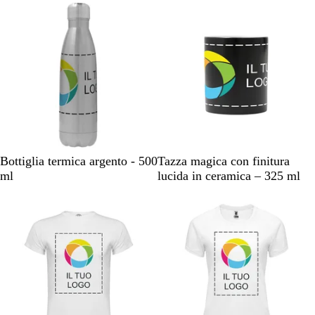
n
n
c
c
o
o
A
N
Bottiglia termica argento - 500
Tazza magica con finitura
r
e
ml
lucida in ceramica – 325 ml
g
r
Novità
e
o
n
t
o