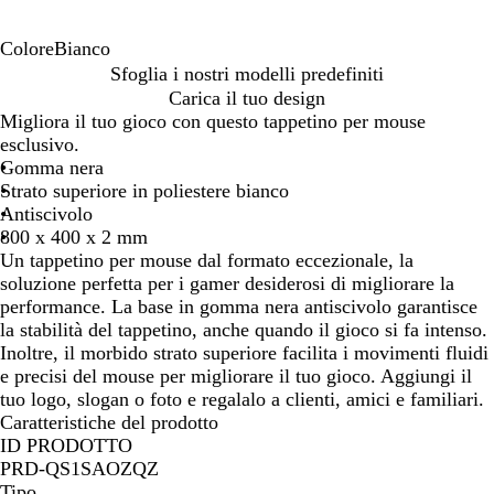
Colore
Bianco
B
Sfoglia i nostri modelli predefiniti
i
Carica il tuo design
a
Migliora il tuo gioco con questo tappetino per mouse
n
esclusivo.
c
Gomma nera
o
Strato superiore in poliestere bianco
Antiscivolo
800 x 400 x 2 mm
Un tappetino per mouse dal formato eccezionale, la
soluzione perfetta per i gamer desiderosi di migliorare la
performance. La base in gomma nera antiscivolo garantisce
la stabilità del tappetino, anche quando il gioco si fa intenso.
Inoltre, il morbido strato superiore facilita i movimenti fluidi
e precisi del mouse per migliorare il tuo gioco. Aggiungi il
tuo logo, slogan o foto e regalalo a clienti, amici e familiari.
Caratteristiche del prodotto
ID PRODOTTO
PRD-QS1SAOZQZ
Tipo