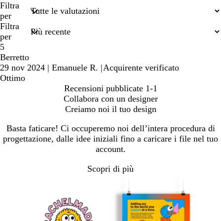
miei
Filtra
termini
per
di
Filtra
ricerca
per
5
Berretto
29 nov 2024
|
Emanuele R.
|
Acquirente verificato
Ottimo
Recensioni pubblicate
1-1
Collabora con un designer
Creiamo noi il tuo design
Basta faticare! Ci occuperemo noi dell’intera procedura di
progettazione, dalle idee iniziali fino a caricare i file nel tuo
account.
Scopri di più