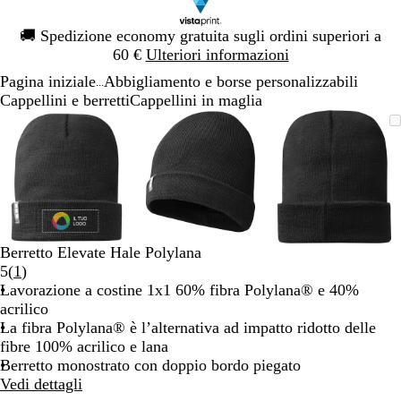
Diapositiva
🚚
Spedizione economy gratuita sugli ordini superiori a
1
60 €
Ulteriori informazioni
di
Pagina iniziale
Abbigliamento e borse personalizzabili
1
...
Cappellini e berretti
Cappellini in maglia
Diapositiva
L’immagine
Ingrandito
Usa
Clicca
L’immagine
Ingrandito
Usa
Clicca
L’immagi
Ingrandito
Usa
Clicca
1
può
a
i
per
può
a
i
per
può
a
i
per
di
essere
minimo
comandi
allargare
essere
minimo
comandi
allargare
essere
minimo
comandi
allargare
3
ingrandita
+
ingrandita
+
ingrandita
+
e
e
e
+
+
+
per
per
per
ingrandire
ingrandire
ingrandire
Berretto Elevate Hale Polylana
o
o
o
Leggi
5
(
1
)
ridurre
ridurre
ridurre
1
Lavorazione a costine 1x1 60% fibra Polylana® e 40%
e
e
e
recensioni
acrilico
le
le
le
La fibra Polylana® è l’alternativa ad impatto ridotto delle
frecce
frecce
frecce
fibre 100% acrilico e lana
per
per
per
Berretto monostrato con doppio bordo piegato
spostarti
spostarti
spostarti
Vedi dettagli