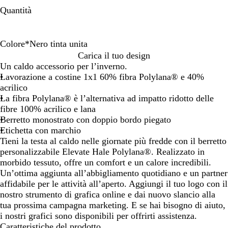
Quantità
Colore
*
Nero tinta unita
B
G
N
Carica il tuo design
l
r
e
Un caldo accessorio per l’inverno.
u
i
r
Lavorazione a costine 1x1 60% fibra Polylana® e 40%
n
g
o
acrilico
a
i
t
La fibra Polylana® è l’alternativa ad impatto ridotto delle
v
o
i
fibre 100% acrilico e lana
y
n
Berretto monostrato con doppio bordo piegato
t
Etichetta con marchio
a
Tieni la testa al caldo nelle giornate più fredde con il berretto
u
personalizzabile Elevate Hale Polylana®. Realizzato in
n
morbido tessuto, offre un comfort e un calore incredibili.
i
Un’ottima aggiunta all’abbigliamento quotidiano e un partner
t
affidabile per le attività all’aperto. Aggiungi il tuo logo con il
a
nostro strumento di grafica online e dai nuovo slancio alla
tua prossima campagna marketing. E se hai bisogno di aiuto,
i nostri grafici sono disponibili per offrirti assistenza.
Caratteristiche del prodotto