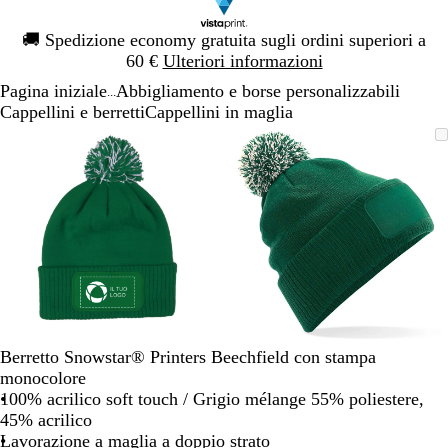
Diapositiva
🚚
Spedizione economy gratuita sugli ordini superiori a
1
60 €
Ulteriori informazioni
di
Pagina iniziale
Abbigliamento e borse personalizzabili
1
...
Cappellini e berretti
Cappellini in maglia
Diapositiva
L’immagine
Ingrandito
Usa
Clicca
L’immagine
Ingrandito
Usa
Clicca
1
può
a
i
per
può
a
i
per
di
essere
minimo
comandi
allargare
essere
minimo
comandi
allargare
2
ingrandita
+
ingrandita
+
e
e
+
+
per
per
ingrandire
ingrandire
o
o
ridurre
ridurre
e
e
Berretto Snowstar® Printers Beechfield con stampa
le
le
monocolore
frecce
frecce
100% acrilico soft touch / Grigio mélange 55% poliestere,
per
per
45% acrilico
spostarti
spostarti
Lavorazione a maglia a doppio strato