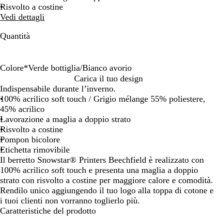
Risvolto a costine
Vedi dettagli
Quantità
Colore
*
Verde bottiglia/Bianco avorio
N
B
B
B
R
G
V
Carica il tuo design
e
o
l
l
o
r
e
Indispensabile durante l’inverno.
r
r
u
u
s
i
r
100% acrilico soft touch / Grigio mélange 55% poliestere,
o
d
e
n
s
g
d
45% acrilico
/
e
l
a
o
i
e
Lavorazione a maglia a doppio strato
G
a
e
v
c
o
b
Risvolto a costine
r
u
t
y
l
m
o
Pompon bicolore
i
x
t
/
a
é
t
Etichetta rimovibile
g
/
r
G
s
l
t
Il berretto Snowstar® Printers Beechfield è realizzato con
i
B
i
r
s
a
i
100% acrilico soft touch e presenta una maglia a doppio
o
i
c
i
i
n
g
strato con risvolto a costine per maggiore calore e comodità.
g
a
o
g
c
g
l
Rendilo unico aggiungendo il tuo logo alla toppa di cotone e
r
n
/
i
o
e
i
i tuoi clienti non vorranno toglierlo più.
a
c
B
o
/
/
a
Caratteristiche del prodotto