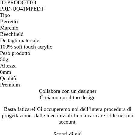
f
o
i
c
B
N
/
ID PRODOTTO
i
a
a
h
i
e
B
PRD-UO41MPEDT
t
v
n
i
a
r
i
Tipo
e
o
c
a
n
o
a
Berretto
r
o
r
c
n
Marchio
i
a
o
o
c
Beechfield
o
v
a
o
Dettagli materiale
o
v
a
100% soft touch acrylic
r
o
v
Peso prodotto
i
r
o
50g
o
i
r
Altezza
o
i
0mm
o
Qualità
Premium
Collabora con un designer
Creiamo noi il tuo design
Basta faticare! Ci occuperemo noi dell’intera procedura di
progettazione, dalle idee iniziali fino a caricare i file nel tuo
account.
Scopri di più