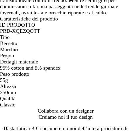
l’alleato ideale contro il freddo. Mentre sei in giro per
a
commissioni o fai una passeggiata nelle fredde giornate
r
invernali, avrai testa e orecchie riparate e al caldo.
i
Caratteristiche del prodotto
n
ID PRODOTTO
o
PRD-XQEZQOTT
Tipo
Berretto
Marchio
Projob
Dettagli materiale
95% cotton and 5% spandex
Peso prodotto
55g
Altezza
250mm
Qualità
Classic
Collabora con un designer
Creiamo noi il tuo design
Basta faticare! Ci occuperemo noi dell’intera procedura di