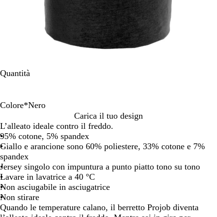
Quantità
Colore
*
Nero
N
G
A
Carica il tuo design
e
i
r
L’alleato ideale contro il freddo.
r
a
a
95% cotone, 5% spandex
o
l
n
Giallo e arancione sono 60% poliestere, 33% cotone e 7%
l
c
spandex
o
i
Jersey singolo con impuntura a punto piatto tono su tono
/
o
Lavare in lavatrice a 40 °C
B
n
Non asciugabile in asciugatrice
l
e
Non stirare
u
Quando le temperature calano, il berretto Projob diventa
m