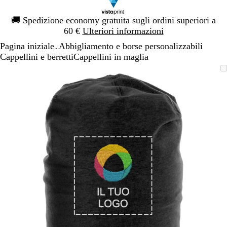
Diapositiva
🚚
Spedizione economy gratuita sugli ordini superiori a
1
60 €
Ulteriori informazioni
di
Pagina iniziale
Abbigliamento e borse personalizzabili
1
...
Cappellini e berretti
Cappellini in maglia
Diapositiva
L’immagine
Ingrandito
Usa
Clicca
1
può
a
i
per
di
essere
minimo
comandi
allargare
1
ingrandita
+
e
+
per
ingrandire
o
ridurre
e
le
frecce
per
spostarti