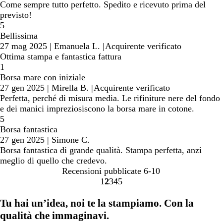
Come sempre tutto perfetto. Spedito e ricevuto prima del
previsto!
5
Bellissima
27 mag 2025
|
Emanuela L.
|
Acquirente verificato
Ottima stampa e fantastica fattura
1
Borsa mare con iniziale
27 gen 2025
|
Mirella B.
|
Acquirente verificato
Perfetta, perché di misura media. Le rifiniture nere del fondo
e dei manici impreziosiscono la borsa mare in cotone.
5
Borsa fantastica
27 gen 2025
|
Simone C.
Borsa fantastica di grande qualità. Stampa perfetta, anzi
meglio di quello che credevo.
Recensioni pubblicate
6-10
1
2
3
4
5
Vai
Vai
Vai
Vai
Vai
alla
alla
alla
alla
alla
Tu hai un’idea, noi te la stampiamo. Con la
pagina
pagina
pagina
pagina
pagina
qualità che immaginavi.