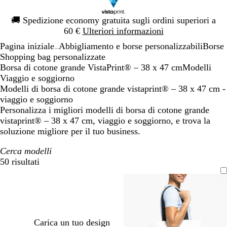
Diapositiva
🚚
Spedizione economy gratuita sugli ordini superiori a
1
60 €
Ulteriori informazioni
di
Pagina iniziale
Abbigliamento e borse personalizzabili
Borse
1
...
Shopping bag personalizzate
Borsa di cotone grande VistaPrint® – 38 x 47 cm
Modelli
Viaggio e soggiorno
Modelli di borsa di cotone grande vistaprint® – 38 x 47 cm -
viaggio e soggiorno
Personalizza i migliori modelli di borsa di cotone grande
vistaprint® – 38 x 47 cm, viaggio e soggiorno, e trova la
soluzione migliore per il tuo business.
Cerca modelli
50 risultati
Filtri
Carica un tuo design