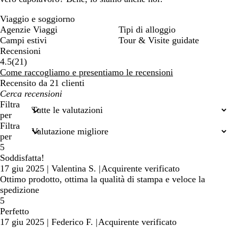
Viaggio e soggiorno
Agenzie Viaggi
Tipi di alloggio
Campi estivi
Tour & Visite guidate
Recensioni
21
4.5
(
21
)
recensioni
Come raccogliamo e presentiamo le recensioni
Recensito da 21 clienti
I
miei
Filtra
termini
per
di
Filtra
ricerca
per
5
Soddisfatta!
17 giu 2025
|
Valentina S.
|
Acquirente verificato
Ottimo prodotto, ottima la qualità di stampa e veloce la
spedizione
5
Perfetto
17 giu 2025
|
Federico F.
|
Acquirente verificato