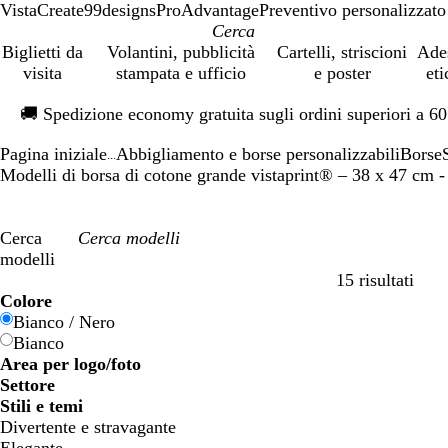
VistaCreate
99designs
ProAdvantage
Preventivo personalizzato
Biglietti da
Volantini, pubblicità
Cartelli, striscioni
Ade
visita
stampata e ufficio
e poster
eti
Diapositiva
🚚
Spedizione economy gratuita sugli ordini superiori a 6
1
di
Pagina iniziale
Abbigliamento e borse personalizzabili
Borse
1
...
Modelli di borsa di cotone grande vistaprint® – 38 x 47 cm - 
Cerca
modelli
15 risultati
Filtri
Colore
Bianco / Nero
Bianco
Area per logo/foto
Settore
Stili e temi
Divertente e stravagante