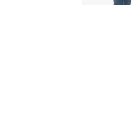
nto
nto