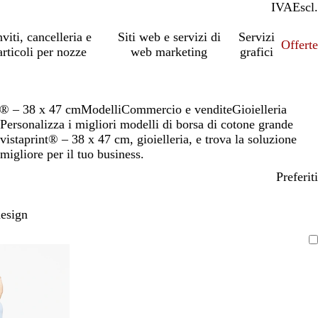
IVA
Incl.
Escl.
nviti, cancelleria e
Siti web e servizi di
Servizi
Offert
articoli per nozze
web marketing
grafici
t® – 38 x 47 cm
Modelli
Commercio e vendite
Gioielleria
Personalizza i migliori modelli di borsa di cotone grande
vistaprint® – 38 x 47 cm, gioielleria, e trova la soluzione
migliore per il tuo business.
Preferiti
design