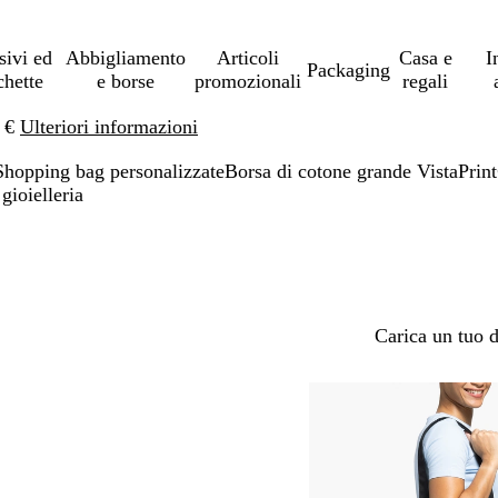
sivi ed
Abbigliamento
Articoli
Casa e
I
Packaging
chette
e borse
promozionali
regali
0 €
Ulteriori informazioni
Shopping bag personalizzate
Borsa di cotone grande VistaPrin
gioielleria
Carica un tuo 