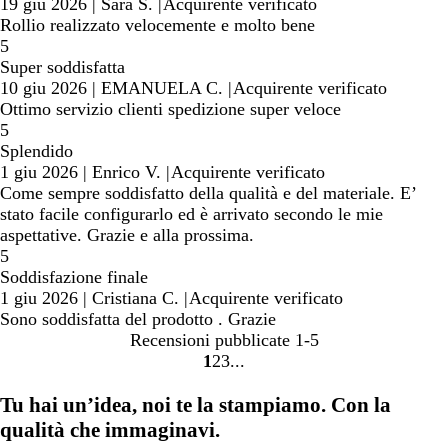
19 giu 2026
|
Sara S.
|
Acquirente verificato
Rollio realizzato velocemente e molto bene
5
Super soddisfatta
10 giu 2026
|
EMANUELA C.
|
Acquirente verificato
Ottimo servizio clienti spedizione super veloce
5
Splendido
1 giu 2026
|
Enrico V.
|
Acquirente verificato
Come sempre soddisfatto della qualità e del materiale. E’
stato facile configurarlo ed è arrivato secondo le mie
aspettative. Grazie e alla prossima.
5
Soddisfazione finale
1 giu 2026
|
Cristiana C.
|
Acquirente verificato
Sono soddisfatta del prodotto . Grazie
Recensioni pubblicate
1-5
1
2
3
Vai
Vai
Vai
alla
alla
alla
Tu hai un’idea, noi te la stampiamo. Con la
pagina
pagina
pagina
qualità che immaginavi.