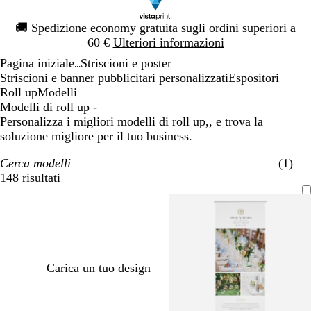
Diapositiva
🚚
Spedizione economy gratuita sugli ordini superiori a
1
60 €
Ulteriori informazioni
di
Pagina iniziale
Striscioni e poster
1
...
Striscioni e banner pubblicitari personalizzati
Espositori
Roll up
Modelli
Modelli di roll up -
Personalizza i migliori modelli di roll up,, e trova la
soluzione migliore per il tuo business.
Cerca modelli
(1)
148 risultati
Filtri
Carica un tuo design