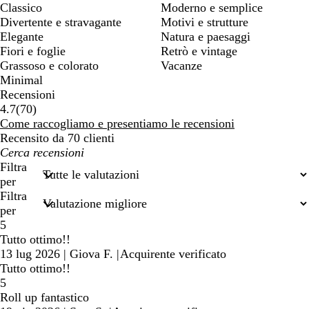
Classico
Moderno e semplice
Divertente e stravagante
Motivi e strutture
Elegante
Natura e paesaggi
Fiori e foglie
Retrò e vintage
Grassoso e colorato
Vacanze
Minimal
Recensioni
70
4.7
(
70
)
recensioni
Come raccogliamo e presentiamo le recensioni
Recensito da 70 clienti
I
miei
Filtra
termini
per
di
Filtra
ricerca
per
5
Tutto ottimo!!
13 lug 2026
|
Giova F.
|
Acquirente verificato
Tutto ottimo!!
5
Roll up fantastico