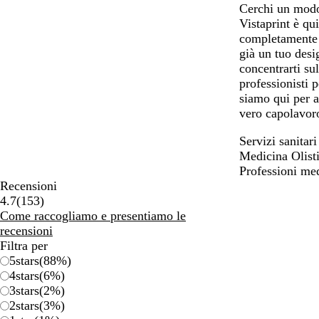
Cerchi un modo 
Vistaprint è qu
completamente p
già un tuo desi
concentrarti su
professionisti 
siamo qui per a
vero capolavor
Servizi sanitari
Medicina Olist
Professioni me
Recensioni
153
4.7
(
153
)
recensioni
Come raccogliamo e presentiamo le
recensioni
Filtra per
5
stars
(
88
%)
4
stars
(
6
%)
3
stars
(
2
%)
2
stars
(
3
%)