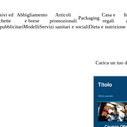
sivi ed
Abbigliamento
Articoli
Casa e
I
Packaging
chette
e borse
promozionali
regali
pubblicitari
Modelli
Servizi sanitari e sociali
Dieta e nutrizione
Carica un tuo 