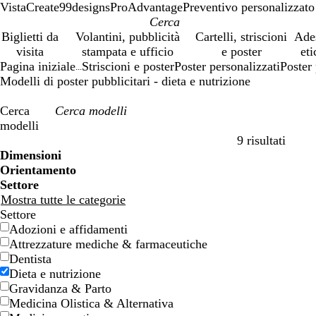
VistaCreate
99designs
ProAdvantage
Preventivo personalizzato
Biglietti da
Volantini, pubblicità
Cartelli, striscioni
Ade
visita
stampata e ufficio
e poster
eti
Pagina iniziale
Striscioni e poster
Poster personalizzati
Poster 
...
Modelli di poster pubblicitari - dieta e nutrizione
Cerca
modelli
9 risultati
Filtri
Dimensioni
Orientamento
Settore
Mostra tutte le categorie
Settore
Adozioni e affidamenti
Attrezzature mediche & farmaceutiche
Dentista
Dieta e nutrizione
Gravidanza & Parto
Medicina Olistica & Alternativa