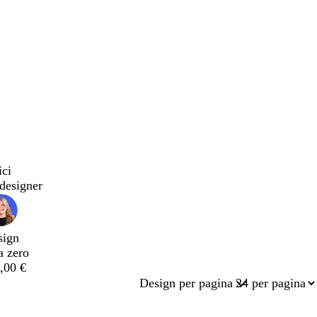
ici
designer
sign
a zero
,00 €
Design per pagina