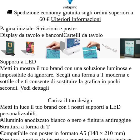
Diapositiva
🚚
Spedizione economy gratuita sugli ordini superiori a
1
60 €
Ulteriori informazioni
di
Pagina iniziale
Striscioni e poster
1
...
Display da tavolo e banconi
Cartelli da tavolo
Diapositiva
L’immagine
Ingrandito
Usa
Clicca
L’immagine
Ingrandito
Usa
Clicca
L’immagine
Ingrandito
Usa
Clicca
L’immagine
Ingrandito
Usa
Clicca
L’immagine
Ingrandito
Usa
Clicca
L’immagine
Ingrandito
Usa
Clicca
L’i
Ingr
Usa
Clic
1
può
a
i
per
può
a
i
per
può
a
i
per
può
a
i
per
può
a
i
per
può
a
i
per
può
a
i
per
di
essere
minimo
comandi
allargare
essere
minimo
comandi
allargare
essere
minimo
comandi
allargare
essere
minimo
comandi
allargare
essere
minimo
comandi
allargare
essere
minimo
comandi
allargare
esse
min
com
alla
7
ingrandita
+
ingrandita
+
ingrandita
+
ingrandita
+
ingrandita
+
ingrandita
+
ingr
+
Supporti a LED
e
e
e
e
e
e
e
Metti in mostra il tuo brand con una soluzione luminosa e
+
+
+
+
+
+
+
impossibile da ignorare. Scegli una forma a T moderna e
per
per
per
per
per
per
per
sottile che ti consente di sostituire la grafica in pochi
ingrandire
ingrandire
ingrandire
ingrandire
ingrandire
ingrandire
ingr
secondi.
Vedi dettagli
o
o
o
o
o
o
o
ridurre
ridurre
ridurre
ridurre
ridurre
ridurre
ridu
Carica il tuo design
e
e
e
e
e
e
e
Metti in luce il tuo brand con i nostri supporti a LED
le
le
le
le
le
le
le
personalizzabili.
frecce
frecce
frecce
frecce
frecce
frecce
frec
Alluminio anodizzato bianco o nero e finitura antiruggine
per
per
per
per
per
per
per
Struttura a forma di T
spostarti
spostarti
spostarti
spostarti
spostarti
spostarti
spos
Compatibile con poster in formato A5 (148 × 210 mm)
Struttura, grafica da inserire e copertura protettiva incluse