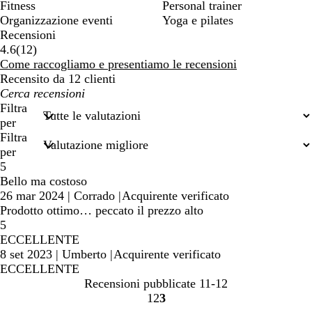
Fitness
Personal trainer
Organizzazione eventi
Yoga e pilates
Recensioni
12
4.6
(
12
)
recensioni
Come raccogliamo e presentiamo le recensioni
Recensito da 12 clienti
I
miei
Filtra
termini
per
di
Filtra
ricerca
per
5
Bello ma costoso
26 mar 2024
|
Corrado
|
Acquirente verificato
Prodotto ottimo… peccato il prezzo alto
5
ECCELLENTE
8 set 2023
|
Umberto
|
Acquirente verificato
ECCELLENTE
Recensioni pubblicate
11-12
1
2
3
vai
vai
vai