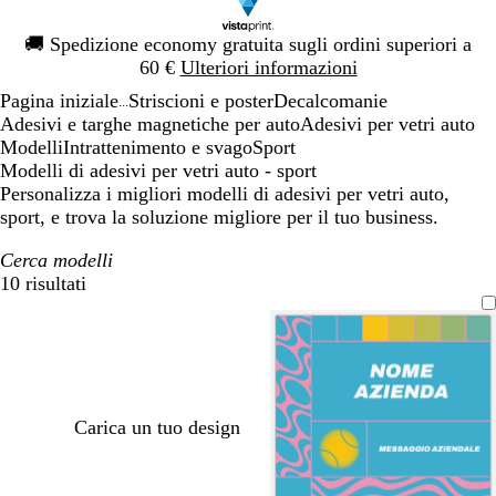
Diapositiva
🚚
Spedizione economy gratuita sugli ordini superiori a
1
60 €
Ulteriori informazioni
di
Pagina iniziale
Striscioni e poster
Decalcomanie
1
...
Adesivi e targhe magnetiche per auto
Adesivi per vetri auto
Modelli
Intrattenimento e svago
Sport
Modelli di adesivi per vetri auto - sport
Personalizza i migliori modelli di adesivi per vetri auto,
sport, e trova la soluzione migliore per il tuo business.
Cerca modelli
10 risultati
Filtri
Carica un tuo design