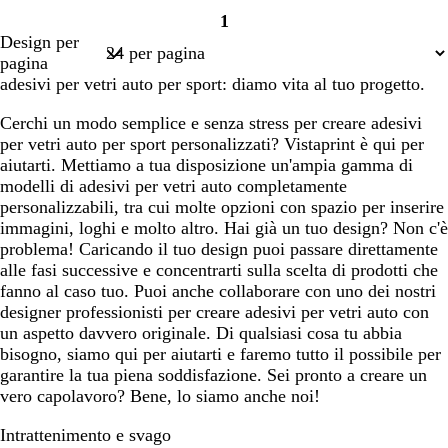
o
r
l
r
1
s
i
u
i
Pagina
Design per
a
g
s
g
1
pagina
c
i
c
i
adesivi per vetri auto per sport: diamo vita al tuo progetto.
h
o
u
o
i
c
r
c
Cerchi un modo semplice e senza stress per creare adesivi
a
h
o
h
per vetri auto per sport personalizzati? Vistaprint è qui per
r
i
i
aiutarti. Mettiamo a tua disposizione un'ampia gamma di
o
a
a
modelli di adesivi per vetri auto completamente
r
r
personalizzabili, tra cui molte opzioni con spazio per inserire
o
o
immagini, loghi e molto altro. Hai già un tuo design? Non c'è
problema! Caricando il tuo design puoi passare direttamente
alle fasi successive e concentrarti sulla scelta di prodotti che
fanno al caso tuo. Puoi anche collaborare con uno dei nostri
designer professionisti per creare adesivi per vetri auto con
un aspetto davvero originale. Di qualsiasi cosa tu abbia
bisogno, siamo qui per aiutarti e faremo tutto il possibile per
garantire la tua piena soddisfazione. Sei pronto a creare un
vero capolavoro? Bene, lo siamo anche noi!
Intrattenimento e svago