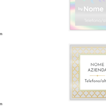
cm
cm