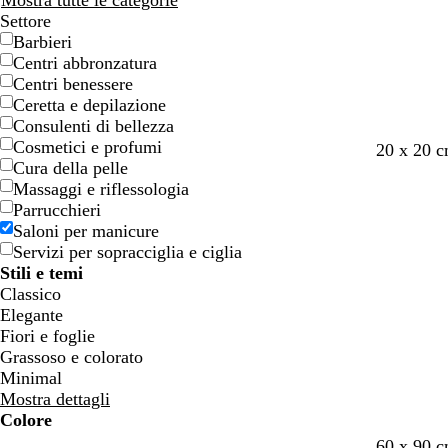
Mostra tutte le categorie
Settore
Barbieri
Centri abbronzatura
Centri benessere
Ceretta e depilazione
Consulenti di bellezza
Cosmetici e profumi
r
l
20 x 20 
Cura della pelle
o
i
Massaggi e riflessologia
s
l
Parrucchieri
a
l
Saloni per manicure
c
a
Servizi per sopracciglia e ciglia
h
Stili e temi
i
Classico
a
Elegante
r
Fiori e foglie
o
Grassoso e colorato
Minimal
Mostra dettagli
Colore
B
B
V
V
G
G
A
A
R
R
G
G
B
B
N
N
M
M
P
P
V
V
R
R
n
f
r
v
v
r
a
60 x 90 