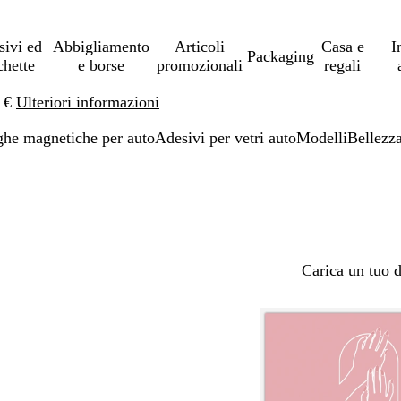
sivi ed
Abbigliamento
Articoli
Casa e
I
Packaging
chette
e borse
promozionali
regali
0 €
Ulteriori informazioni
ghe magnetiche per auto
Adesivi per vetri auto
Modelli
Bellezza
Carica un tuo 