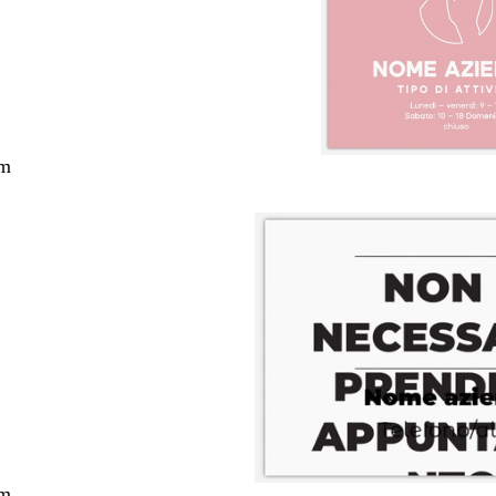
cm
cm