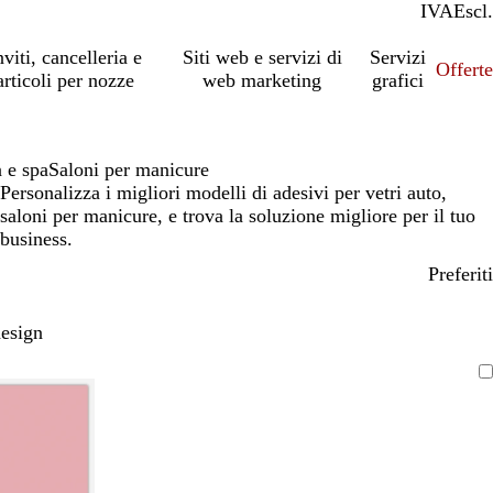
IVA
Incl.
Escl.
nviti, cancelleria e
Siti web e servizi di
Servizi
Offert
articoli per nozze
web marketing
grafici
 e spa
Saloni per manicure
Personalizza i migliori modelli di adesivi per vetri auto,
saloni per manicure, e trova la soluzione migliore per il tuo
business.
Preferiti
design