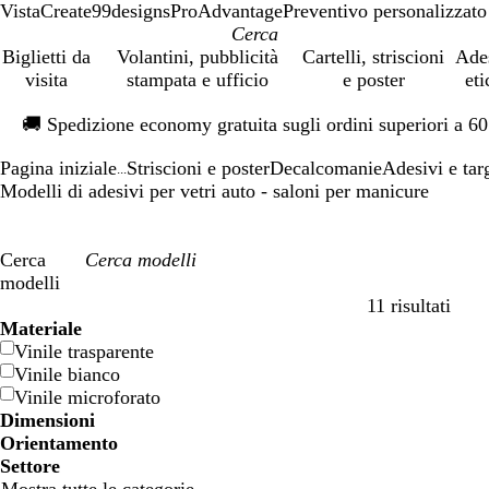
VistaCreate
99designs
ProAdvantage
Preventivo personalizzato
Biglietti da
Volantini, pubblicità
Cartelli, striscioni
Ade
visita
stampata e ufficio
e poster
eti
Diapositiva
🚚
Spedizione economy gratuita sugli ordini superiori a 6
1
di
Pagina iniziale
Striscioni e poster
Decalcomanie
Adesivi e tar
1
...
Modelli di adesivi per vetri auto - saloni per manicure
Cerca
modelli
11 risultati
Filtri
Materiale
Vinile trasparente
Vinile bianco
Vinile microforato
Dimensioni
Orientamento
Settore