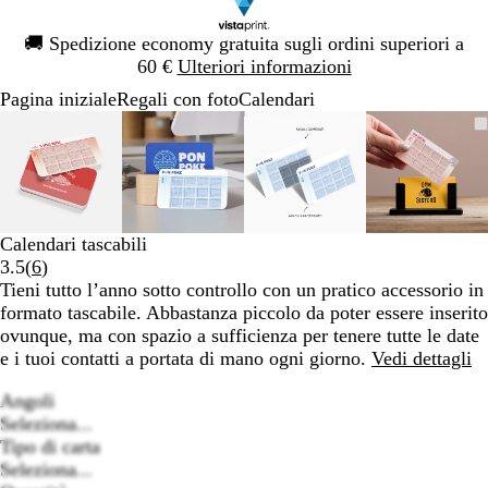
Diapositiva
🚚
Spedizione economy gratuita sugli ordini superiori a
1
60 €
Ulteriori informazioni
di
Pagina iniziale
Regali con foto
Calendari
1
Diapositiva
L’immagine
Ingrandito
Usa
Clicca
L’immagine
Ingrandito
Usa
Clicca
L’immagine
Ingrandito
Usa
Clicca
L’imma
Ingrand
Usa
Clicca
1
può
a
i
per
può
a
i
per
può
a
i
per
può
a
i
per
di
essere
minimo
comandi
allargare
essere
minimo
comandi
allargare
essere
minimo
comandi
allargare
essere
minimo
comand
allargar
4
ingrandita
+
ingrandita
+
ingrandita
+
ingrand
+
e
e
e
e
+
+
+
+
Calendari tascabili
per
per
per
per
Leggi
3.5
(
6
)
ingrandire
ingrandire
ingrandire
ingrand
6
Tieni tutto l’anno sotto controllo con un pratico accessorio in
o
o
o
o
recensioni
formato tascabile. Abbastanza piccolo da poter essere inserito
ridurre
ridurre
ridurre
ridurre
ovunque, ma con spazio a sufficienza per tenere tutte le date
e
e
e
e
e i tuoi contatti a portata di mano ogni giorno.
Vedi dettagli
le
le
le
le
frecce
frecce
frecce
frecce
Angoli
per
per
per
per
Seleziona...
spostarti
spostarti
spostarti
spostart
Tipo di carta
Seleziona...