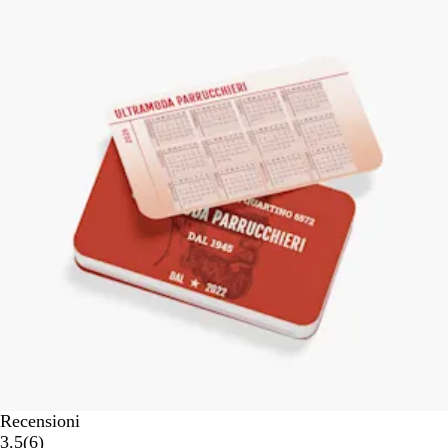
Recensioni
6
3.5
(
6
)