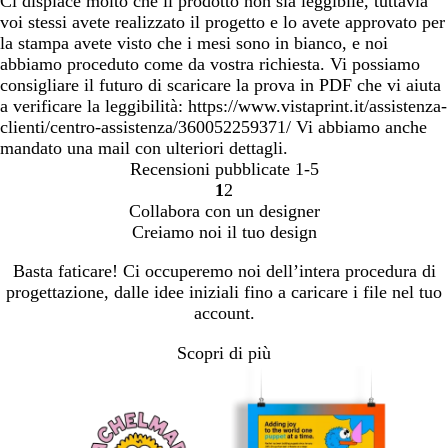
Ci dispiace molto che il prodotto non sia leggibile, tuttavia
voi stessi avete realizzato il progetto e lo avete approvato per
la stampa avete visto che i mesi sono in bianco, e noi
abbiamo proceduto come da vostra richiesta. Vi possiamo
consigliare il futuro di scaricare la prova in PDF che vi aiuta
a verificare la leggibilità: https://www.vistaprint.it/assistenza-
clienti/centro-assistenza/360052259371/ Vi abbiamo anche
mandato una mail con ulteriori dettagli.
Recensioni pubblicate
1-5
1
2
Vai
Vai
Collabora con un designer
alla
alla
Creiamo noi il tuo design
pagina
pagina
Basta faticare! Ci occuperemo noi dell’intera procedura di
progettazione, dalle idee iniziali fino a caricare i file nel tuo
account.
Scopri di più