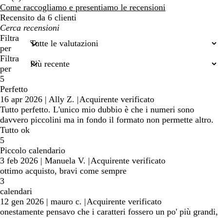
recensioni
Come raccogliamo e presentiamo le recensioni
Recensito da 6 clienti
I
miei
Filtra
termini
per
di
Filtra
ricerca
per
5
Perfetto
16 apr 2026
|
Ally Z.
|
Acquirente verificato
Tutto perfetto. L'unico mio dubbio è che i numeri sono
davvero piccolini ma in fondo il formato non permette altro.
Tutto ok
5
Piccolo calendario
3 feb 2026
|
Manuela V.
|
Acquirente verificato
ottimo acquisto, bravi come sempre
3
calendari
12 gen 2026
|
mauro c.
|
Acquirente verificato
onestamente pensavo che i caratteri fossero un po' più grandi,