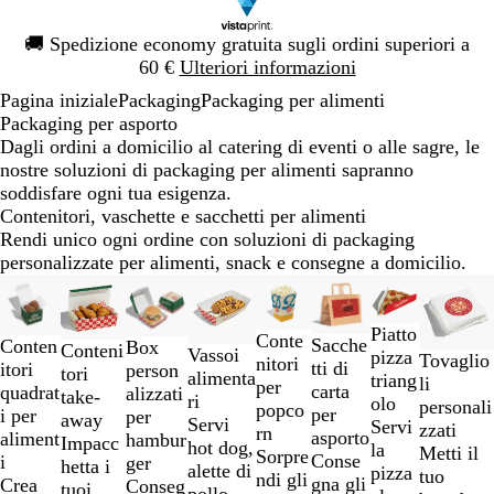
Diapositiva
🚚
Spedizione economy gratuita sugli ordini superiori a
1
60 €
Ulteriori informazioni
di
Pagina iniziale
Packaging
Packaging per alimenti
1
Packaging per asporto
Dagli ordini a domicilio al catering di eventi o alle sagre, le
nostre soluzioni di packaging per alimenti sapranno
soddisfare ogni tua esigenza.
Contenitori, vaschette e sacchetti per alimenti
Rendi unico ogni ordine con soluzioni di packaging
personalizzate per alimenti, snack e consegne a domicilio.
Diapositiva
Nuove opzioni
da
1
Piatto
Conte
Sacche
Conten
Box
Conteni
a
Vassoi
pizza
Tovaglio
nitori
tti di
itori
person
tori
2
alimenta
triang
li
per
carta
quadrat
alizzati
take-
di
ri
olo
personali
popco
per
i per
per
away
8
Servi
Servi
zzati
rn
asporto
aliment
hambur
Impacc
hot dog,
la
Metti il
Sorpre
Conse
i
ger
hetta i
alette di
pizza
tuo
ndi gli
gna gli
Crea
Conseg
tuoi
pollo,