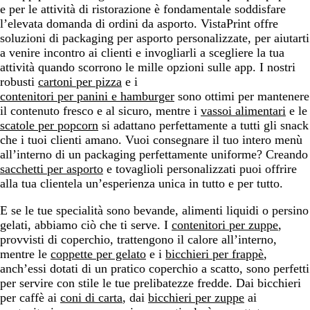
e per le attività di ristorazione è fondamentale soddisfare
l’elevata domanda di ordini da asporto. VistaPrint offre
soluzioni di packaging per asporto personalizzate, per aiutarti
a venire incontro ai clienti e invogliarli a scegliere la tua
attività quando scorrono le mille opzioni sulle app. I nostri
robusti
cartoni per pizza
e i
contenitori per panini e hamburger
sono ottimi per mantenere
il contenuto fresco e al sicuro, mentre i
vassoi alimentari
e le
scatole per popcorn
si adattano perfettamente a tutti gli snack
che i tuoi clienti amano. Vuoi consegnare il tuo intero menù
all’interno di un packaging perfettamente uniforme? Creando
sacchetti per asporto
e tovaglioli personalizzati puoi offrire
alla tua clientela un’esperienza unica in tutto e per tutto.
E se le tue specialità sono bevande, alimenti liquidi o persino
gelati, abbiamo ciò che ti serve. I
contenitori per zuppe
,
provvisti di coperchio, trattengono il calore all’interno,
mentre le
coppette per gelato
e i
bicchieri per frappè
,
anch’essi dotati di un pratico coperchio a scatto, sono perfetti
per servire con stile le tue prelibatezze fredde. Dai bicchieri
per caffè ai
coni di carta
, dai
bicchieri per zuppe
ai