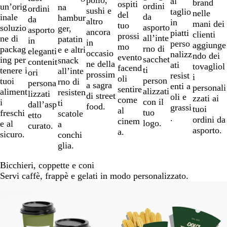
al
brand
ospiti
ordini
un’orig
na
ordini
sushi e
taglio
nelle
del
da
inale
hambur
da
altro
in
mani dei
tuo
asporto
soluzio
ger,
asporto
ancora
piatti
clienti
prossi
all’inte
ne di
patatin
in
in
perso
aggiunge
mo
rno di
packag
e e altri
eleganti
occasio
nalizz
ndo dei
evento
sacchet
ing per
snack
contenit
ne della
ati
tovagliol
facend
ti
tenere i
all’inte
ori
prossim
resist
i
oli
person
tuoi
rno di
persona
a sagra
enti a
personali
sentire
alizzati
aliment
resisten
lizzati
di street
oli e
zzati ai
come
con il
i
ti
dall’asp
food.
grassi
tuoi
al
tuo
freschi
scatole
etto
.
ordini da
cinem
logo.
e al
a
curato.
asporto.
a.
sicuro.
conchi
glia.
Bicchieri, coppette e coni
Servi caffè, frappè e gelati in modo personalizzato.