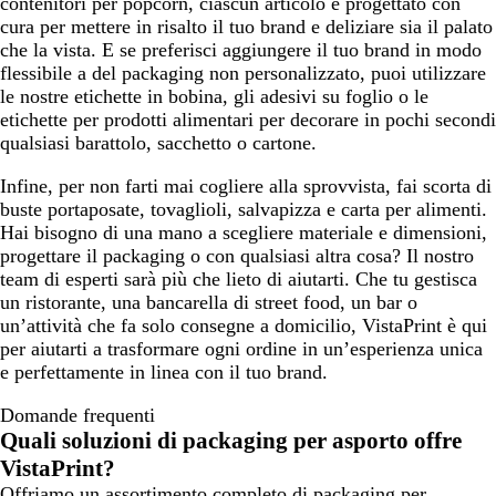
contenitori per popcorn, ciascun articolo è progettato con
cura per mettere in risalto il tuo brand e deliziare sia il palato
che la vista. E se preferisci aggiungere il tuo brand in modo
flessibile a del packaging non personalizzato, puoi utilizzare
le nostre etichette in bobina, gli adesivi su foglio o le
etichette per prodotti alimentari per decorare in pochi secondi
qualsiasi barattolo, sacchetto o cartone.
Infine, per non farti mai cogliere alla sprovvista, fai scorta di
buste portaposate, tovaglioli, salvapizza e carta per alimenti.
Hai bisogno di una mano a scegliere materiale e dimensioni,
progettare il packaging o con qualsiasi altra cosa? Il nostro
team di esperti sarà più che lieto di aiutarti. Che tu gestisca
un ristorante, una bancarella di street food, un bar o
un’attività che fa solo consegne a domicilio, VistaPrint è qui
per aiutarti a trasformare ogni ordine in un’esperienza unica
e perfettamente in linea con il tuo brand.
Domande frequenti
Quali soluzioni di packaging per asporto offre
VistaPrint?
Offriamo un assortimento completo di packaging per