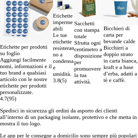
da
1
a
Etichette
2
imperme
Sacchetti
di
Bicchieri di
abili
con stampa
4
carta per
Le tue
totale
bevande calde
etichette
Sfrutta ogni
Etichette per prodotti
Bicchieri a
resisteran
centimetro a
su foglio
doppio strato
no a
disposizione
Aggiungi facilmente
in carta bianca,
condensa
per
nomi, informazioni e il
kraft e a base
e
promuovere
tuo brand a qualsiasi
d’erba, adatti a
umidità.
la tua
articolo con le nostre
tè e caffè.
3.8
(
5
)
attività.
etichette per prodotti
personalizzate.
4.7
(
95
)
Spedisci in sicurezza gli ordini da asporto dei clienti
all’interno di un packaging isolante, protettivo e che metta in
mostra il tuo logo.
Le app per le consegne a domicilio sono sempre più popolari