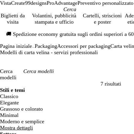
VistaCreate
99designs
ProAdvantage
Preventivo personalizzato
Biglietti da
Volantini, pubblicità
Cartelli, striscioni
Ade
visita
stampata e ufficio
e poster
eti
Diapositiva
🚚
Spedizione economy gratuita sugli ordini superiori a 6
1
di
Pagina iniziale
Packaging
Accessori per packaging
Carta veli
1
...
Modelli di carta velina - servizi professionali
Cerca
modelli
7 risultati
Filtri
Stili e temi
Classico
Elegante
Grassoso e colorato
Minimal
Moderno e semplice
Mostra dettagli