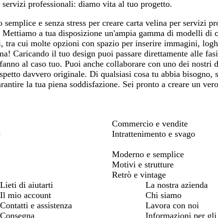
 servizi professionali: diamo vita al tuo progetto.
1
semplice e senza stress per creare carta velina per servizi pro
i. Mettiamo a tua disposizione un'ampia gamma di modelli di 
i, tra cui molte opzioni con spazio per inserire immagini, logh
a! Caricando il tuo design puoi passare direttamente alle fasi 
 fanno al caso tuo. Puoi anche collaborare con uno dei nostri d
spetto davvero originale. Di qualsiasi cosa tu abbia bisogno, s
arantire la tua piena soddisfazione. Sei pronto a creare un v
Commercio e vendite
e
Intrattenimento e svago
Moderno e semplice
Motivi e strutture
Retrò e vintage
Lieti di aiutarti
La nostra azienda
Il mio account
Chi siamo
Contatti e assistenza
Lavora con noi
Consegna
Informazioni per gli 