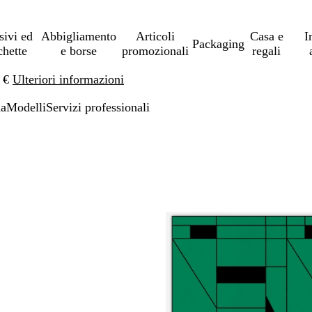
sivi ed
Abbigliamento
Articoli
Casa e
I
Packaging
chette
e borse
promozionali
regali
0 €
Ulteriori informazioni
na
Modelli
Servizi professionali