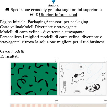
Diapositiva
🚚
Spedizione economy gratuita sugli ordini superiori a
1
60 €
Ulteriori informazioni
di
Pagina iniziale
Packaging
Accessori per packaging
1
...
Carta velina
Modelli
Divertente e stravagante
Modelli di carta velina - divertente e stravagante
Personalizza i migliori modelli di carta velina, divertente e
stravagante, e trova la soluzione migliore per il tuo business.
Cerca modelli
15 risultati
Filtri
n
n
n
v
e
e
e
i