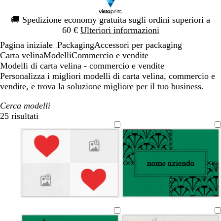
Diapositiva
🚚
Spedizione economy gratuita sugli ordini superiori a
1
60 €
Ulteriori informazioni
di
Pagina iniziale
Packaging
Accessori per packaging
1
...
Carta velina
Modelli
Commercio e vendite
Modelli di carta velina - commercio e vendite
Personalizza i migliori modelli di carta velina, commercio e
vendite, e trova la soluzione migliore per il tuo business.
Cerca modelli
25 risultati
Filtri