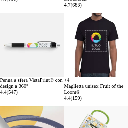
4.7
(
683
)
Penna a sfera VistaPrint® con
+
4
N
B
A
B
design a 360º
Maglietta unisex Fruit of the
e
i
r
l
4.4
(
547
)
Loom®
r
a
a
u
4.4
(
159
)
o
n
n
e
c
c
l
o
i
e
o
t
n
t