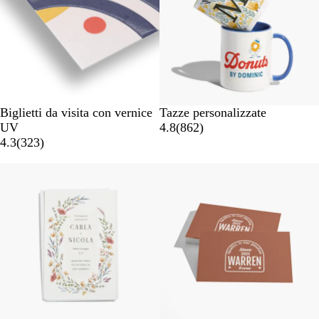
e
r
i
c
o
Biglietti da visita con vernice
Tazze personalizzate
UV
4.8
(
862
)
4.3
(
323
)