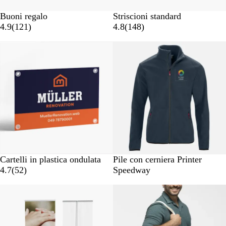
Buoni regalo
Striscioni standard
4.9
(
121
)
4.8
(
148
)
Nuove opzioni
B
G
B
N
Cartelli in plastica ondulata
Pile con cerniera Printer
i
r
l
e
4.7
(
52
)
Speedway
a
i
u
r
Nuove opzioni
n
g
o
c
i
o
o