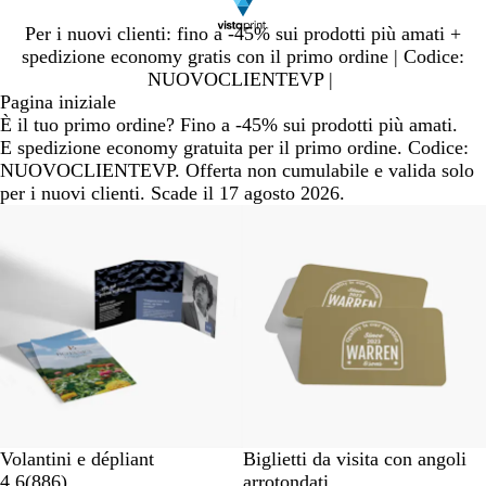
Diapositiva
Per i nuovi clienti: fino a -45% sui prodotti più amati +
1
spedizione economy gratis con il primo ordine | Codice:
di
NUOVOCLIENTEVP |
1
Pagina iniziale
È il tuo primo ordine? Fino a -45% sui prodotti più amati.
E spedizione economy gratuita per il primo ordine. Codice:
NUOVOCLIENTEVP. Offerta non cumulabile e valida solo
per i nuovi clienti. Scade il 17 agosto 2026.
Volantini e dépliant
Biglietti da visita con angoli
4.6
(
886
)
arrotondati