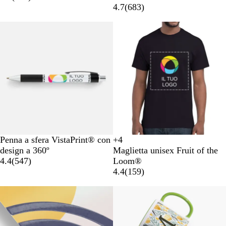
4.7
(
683
)
Penna a sfera VistaPrint® con
+
4
N
B
A
B
design a 360º
Maglietta unisex Fruit of the
e
i
r
l
4.4
(
547
)
Loom®
r
a
a
u
4.4
(
159
)
o
n
n
e
c
c
l
o
i
e
o
t
n
t