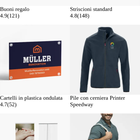
Buoni regalo
Striscioni standard
4.9
(
121
)
4.8
(
148
)
Nuove opzioni
B
G
B
N
Cartelli in plastica ondulata
Pile con cerniera Printer
i
r
l
e
4.7
(
52
)
Speedway
a
i
u
r
Nuove opzioni
n
g
o
c
i
o
o