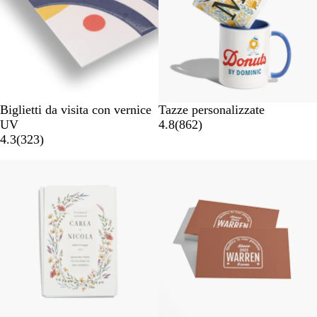
e
r
i
c
o
Biglietti da visita con vernice
Tazze personalizzate
UV
4.8
(
862
)
4.3
(
323
)